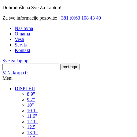
Dobrodošli na Sve Za Laptop!
Za sve informacije pozovite:
+381 (0)63 108 43 40
Naslovna
O nama
Vesti
Servis
Kontakt
Sve za laptop
pretraga
Vaša korpa
0
Meni
DISPLEJI
8.9"
9.7"
10"
10.1"
11.6"
12.1"
12.5"
13.1"