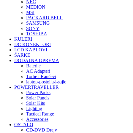
NEC
MEDION
MSI
PACKARD BELL
SAMSUNG
SONY
TOSHIBA
KULERI
DC KONEKTORI
LCD KABLOVI
ŠARKE
DODATNA OPREMA
Baterije
AC Adapteri
Torbe i Rančevi
laptop-postolja-i-sajle
POWERTRAVELLER
Power Packs
Solar Panels
Solar Kits
Lighting
Tactical Range
Accessories
OSTALO
CD-DVD Drajv