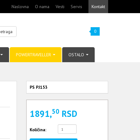
Naslovna
O nama
Vesti
Servis
Kontakt
0
retraga
POWERTRAVELLER
OSTALO
PS PJ153
50
1891,
RSD
Količina: