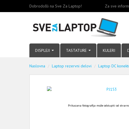
Dobrodošli na Sve Za Laptop!
Za sve inform
DISPLEJI
TASTATURE
KULERI
Naslovna
Laptop rezervni delovi
Laptop DC konekt
Prikazana fotografija može odstupiti od stvarno