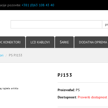
acije pozovite:
+381 (0)63 108 43 40
p
DC KONEKTORI
LCD KABLOVI
ŠARKE
DODATNA OPREMA
ori
PS PJ153
PJ153
g izgleda artikla
Proizvođač:
PS
Dostupnost:
Proveriti dostupnost