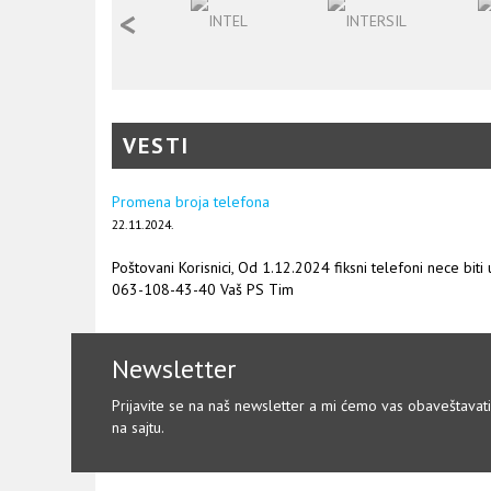
<
VESTI
Promena broja telefona
22.11.2024.
Poštovani Korisnici, Od 1.12.2024 fiksni telefoni nece biti
063-108-43-40 Vaš PS Tim
Newsletter
Prijavite se na naš newsletter a mi ćemo vas obaveštavat
na sajtu.