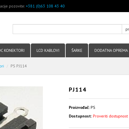
acije pozovite:
+381 (0)63 108 43 40
p
DC KONEKTORI
LCD KABLOVI
ŠARKE
DODATNA OPREMA
ori
PS PJ114
PJ114
Proizvođač:
PS
Dostupnost:
Proveriti dostupnost