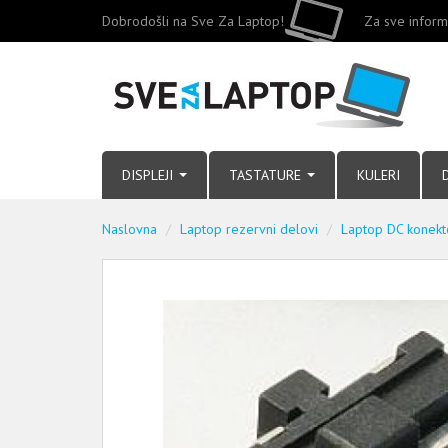
Dobrodošli na Sve Za Laptop!
Za sve inform
DISPLEJI
TASTATURE
KULERI
Naslovna
Laptop rezervni delovi
Laptop DC konekt