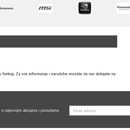
 u funkciji. Za sve informacije i narudzbe mozete da nas dobijete na
i o najnovijim akcijama i ponudama