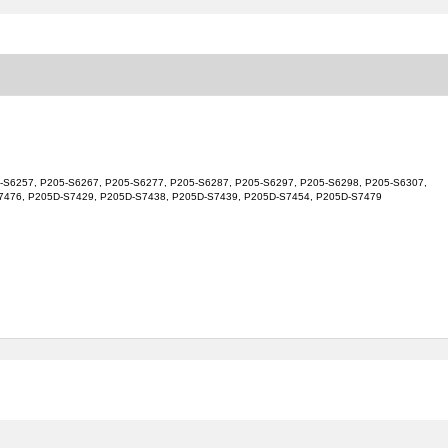
205-S6257, P205-S6267, P205-S6277, P205-S6287, P205-S6297, P205-S6298, P205-S6307,
S7476, P205D-S7429, P205D-S7438, P205D-S7439, P205D-S7454, P205D-S7479