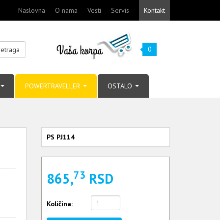
Naslovna
O nama
Vesti
Servis
Kontakt
0
retraga
POWERTRAVELLER
OSTALO
PS PJ114
73
865,
RSD
Količina: