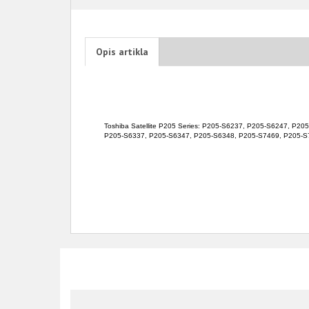
Opis artikla
Toshiba Satellite P205 Series: P205-S6237, P205-S6247, P
P205-S6337, P205-S6347, P205-S6348, P205-S7469, P205-