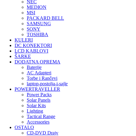
NEC
MEDION
MSI
PACKARD BELL
SAMSUNG
SONY
TOSHIBA
KULERI
DC KONEKTORI
LCD KABLOVI
ŠARKE
DODATNA OPREMA
Baterije
AC Adapteri
Torbe i Rančevi
laptop-postolja-i-sajle
POWERTRAVELLER
Power Packs
Solar Panels
Solar Kits
Lighting
Tactical Range
Accessories
OSTALO
CD-DVD Drajv