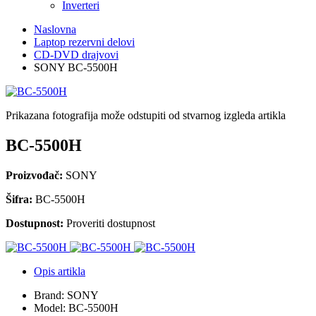
Inverteri
Naslovna
Laptop rezervni delovi
CD-DVD drajvovi
SONY BC-5500H
Prikazana fotografija može odstupiti od stvarnog izgleda artikla
BC-5500H
Proizvođač:
SONY
Šifra:
BC-5500H
Dostupnost:
Proveriti dostupnost
Opis artikla
Brand: SONY
Model: BC-5500H