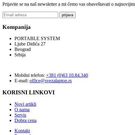
Prijavite se na naš newsletter a mi ćemo vas obaveštavati o najnoviji
prijava
Kompanija
PORTABLE SYSTEM
Ljube Didića 27
Beograd
Srbija
Mobilni telefon:
+381 (0)63 10.84.340
E-mail:
office@svezalaptop.rs
KORISNI LINKOVI
Novi artikli
O nama
Servis
Dobra cena
Kontakt