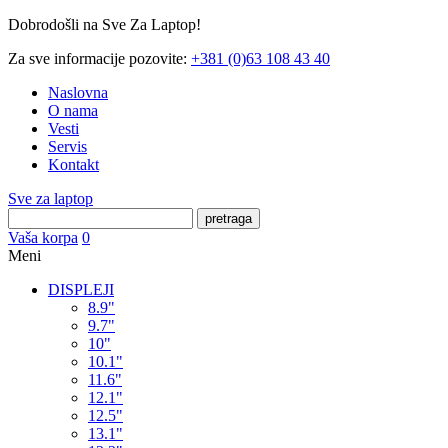
Dobrodošli na Sve Za Laptop!
Za sve informacije pozovite:
+381 (0)63 108 43 40
Naslovna
O nama
Vesti
Servis
Kontakt
Sve za laptop
pretraga
Vaša korpa
0
Meni
DISPLEJI
8.9"
9.7"
10"
10.1"
11.6"
12.1"
12.5"
13.1"