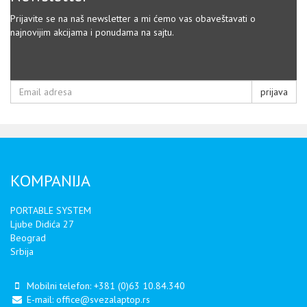
Prijavite se na naš newsletter a mi ćemo vas obaveštavati o
najnovijim akcijama i ponudama na sajtu.
prijava
KOMPANIJA
PORTABLE SYSTEM
Ljube Didića 27
Beograd
Srbija
Mobilni telefon:
+381 (0)63 10.84.340
E-mail:
office@svezalaptop.rs