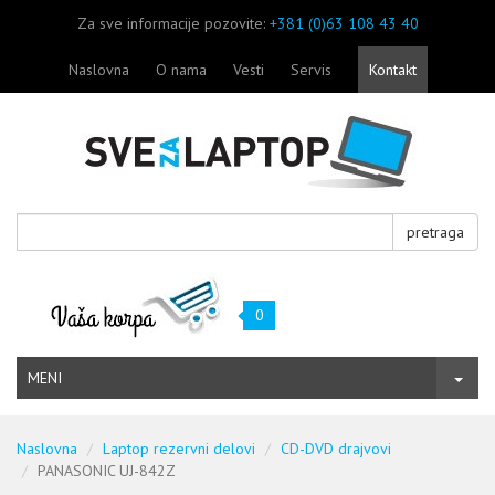
Za sve informacije pozovite:
+381 (0)63 108 43 40
Naslovna
O nama
Vesti
Servis
Kontakt
pretraga
0
MENI
Naslovna
Laptop rezervni delovi
CD-DVD drajvovi
PANASONIC UJ-842Z