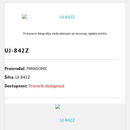
Prikazana fotografija može odstupiti od stvarnog izgleda artikla
UJ-842Z
Proizvođač:
PANASONIC
Šifra:
UJ-842Z
Dostupnost:
Proveriti dostupnost