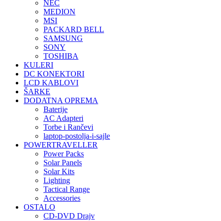
NEC
MEDION
MSI
PACKARD BELL
SAMSUNG
SONY
TOSHIBA
KULERI
DC KONEKTORI
LCD KABLOVI
ŠARKE
DODATNA OPREMA
Baterije
AC Adapteri
Torbe i Rančevi
laptop-postolja-i-sajle
POWERTRAVELLER
Power Packs
Solar Panels
Solar Kits
Lighting
Tactical Range
Accessories
OSTALO
CD-DVD Drajv