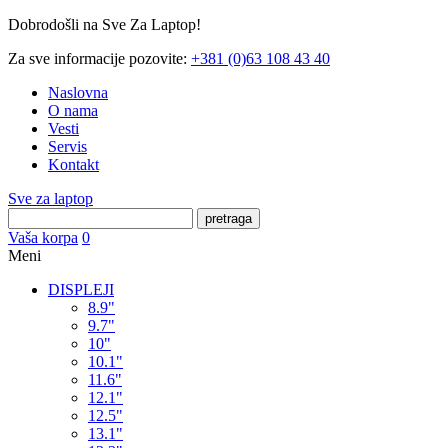
Dobrodošli na Sve Za Laptop!
Za sve informacije pozovite:
+381 (0)63 108 43 40
Naslovna
O nama
Vesti
Servis
Kontakt
Sve za laptop
pretraga
Vaša korpa
0
Meni
DISPLEJI
8.9"
9.7"
10"
10.1"
11.6"
12.1"
12.5"
13.1"