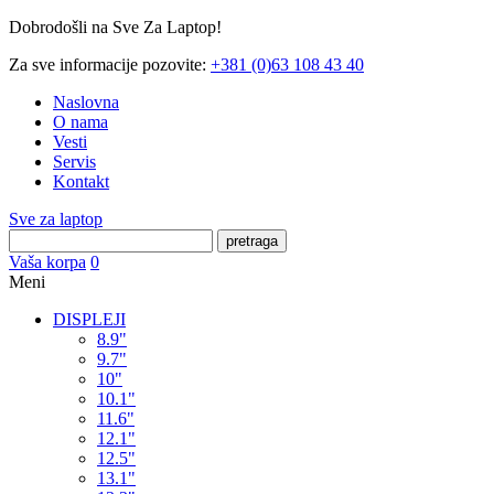
Dobrodošli na Sve Za Laptop!
Za sve informacije pozovite:
+381 (0)63 108 43 40
Naslovna
O nama
Vesti
Servis
Kontakt
Sve za laptop
pretraga
Vaša korpa
0
Meni
DISPLEJI
8.9"
9.7"
10"
10.1"
11.6"
12.1"
12.5"
13.1"