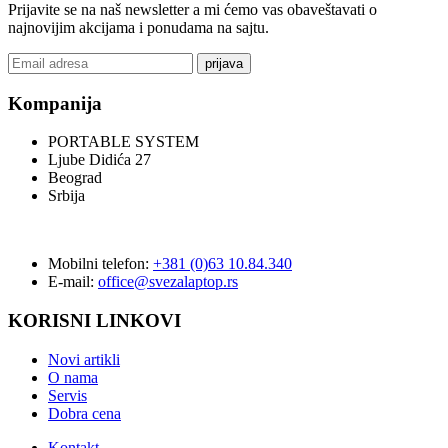
Prijavite se na naš newsletter a mi ćemo vas obaveštavati o
najnovijim akcijama i ponudama na sajtu.
prijava
Kompanija
PORTABLE SYSTEM
Ljube Didića 27
Beograd
Srbija
Mobilni telefon:
+381 (0)63 10.84.340
E-mail:
office@svezalaptop.rs
KORISNI LINKOVI
Novi artikli
O nama
Servis
Dobra cena
Kontakt