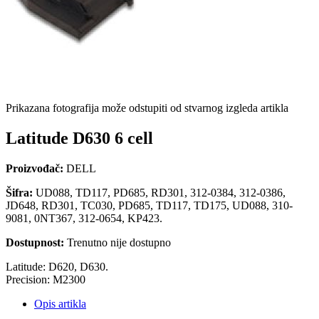
Prikazana fotografija može odstupiti od stvarnog izgleda artikla
Latitude D630 6 cell
Proizvođač:
DELL
Šifra:
UD088, TD117, PD685, RD301, 312-0384, 312-0386,
JD648, RD301, TC030, PD685, TD117, TD175, UD088, 310-
9081, 0NT367, 312-0654, KP423.
Dostupnost:
Trenutno nije dostupno
Latitude: D620, D630.
Precision: M2300
Opis artikla