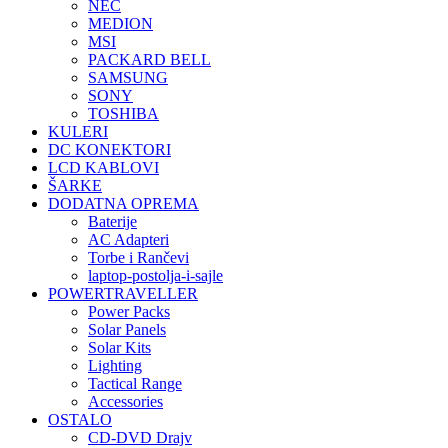
NEC
MEDION
MSI
PACKARD BELL
SAMSUNG
SONY
TOSHIBA
KULERI
DC KONEKTORI
LCD KABLOVI
ŠARKE
DODATNA OPREMA
Baterije
AC Adapteri
Torbe i Rančevi
laptop-postolja-i-sajle
POWERTRAVELLER
Power Packs
Solar Panels
Solar Kits
Lighting
Tactical Range
Accessories
OSTALO
CD-DVD Drajv