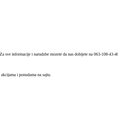
i. Za sve informacije i narudzbe mozete da nas dobijete na 063-108-43-
m akcijama i ponudama na sajtu.