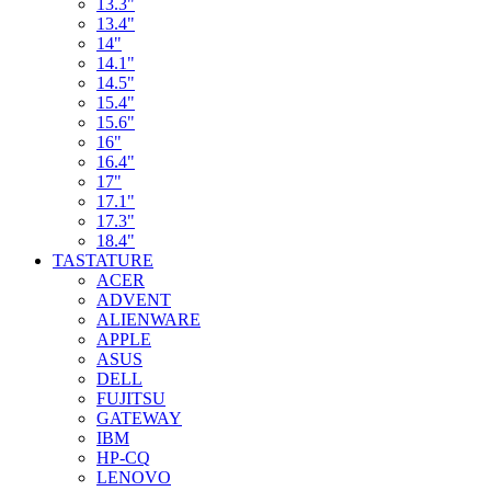
13.3"
13.4"
14"
14.1"
14.5"
15.4"
15.6"
16"
16.4"
17"
17.1"
17.3"
18.4"
TASTATURE
ACER
ADVENT
ALIENWARE
APPLE
ASUS
DELL
FUJITSU
GATEWAY
IBM
HP-CQ
LENOVO