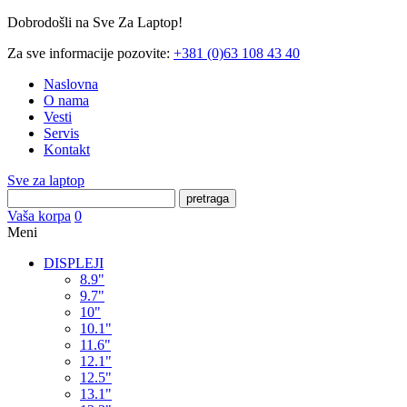
Dobrodošli na Sve Za Laptop!
Za sve informacije pozovite:
+381 (0)63 108 43 40
Naslovna
O nama
Vesti
Servis
Kontakt
Sve za laptop
pretraga
Vaša korpa
0
Meni
DISPLEJI
8.9"
9.7"
10"
10.1"
11.6"
12.1"
12.5"
13.1"