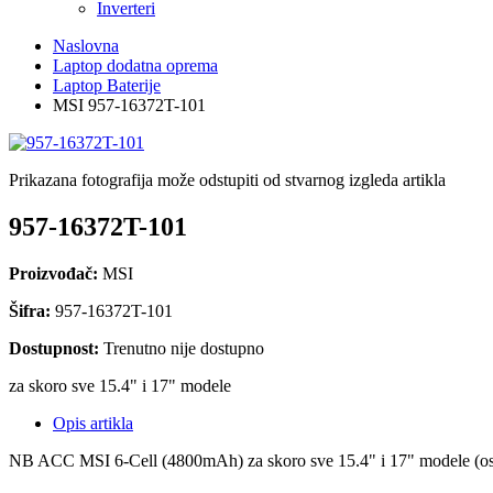
Inverteri
Naslovna
Laptop dodatna oprema
Laptop Baterije
MSI 957-16372T-101
Prikazana fotografija može odstupiti od stvarnog izgleda artikla
957-16372T-101
Proizvođač:
MSI
Šifra:
957-16372T-101
Dostupnost:
Trenutno nije dostupno
za skoro sve 15.4" i 17" modele
Opis artikla
NB ACC MSI 6-Cell (4800mAh) za skoro sve 15.4" i 17" model