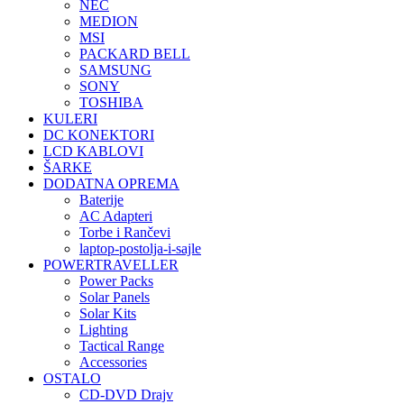
NEC
MEDION
MSI
PACKARD BELL
SAMSUNG
SONY
TOSHIBA
KULERI
DC KONEKTORI
LCD KABLOVI
ŠARKE
DODATNA OPREMA
Baterije
AC Adapteri
Torbe i Rančevi
laptop-postolja-i-sajle
POWERTRAVELLER
Power Packs
Solar Panels
Solar Kits
Lighting
Tactical Range
Accessories
OSTALO
CD-DVD Drajv