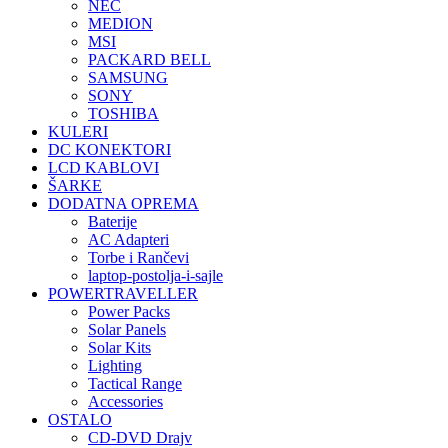
NEC
MEDION
MSI
PACKARD BELL
SAMSUNG
SONY
TOSHIBA
KULERI
DC KONEKTORI
LCD KABLOVI
ŠARKE
DODATNA OPREMA
Baterije
AC Adapteri
Torbe i Rančevi
laptop-postolja-i-sajle
POWERTRAVELLER
Power Packs
Solar Panels
Solar Kits
Lighting
Tactical Range
Accessories
OSTALO
CD-DVD Drajv