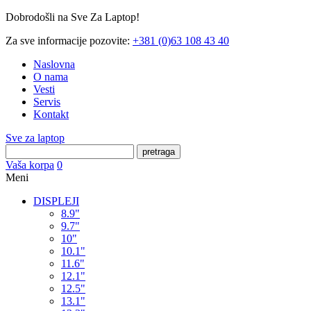
Dobrodošli na Sve Za Laptop!
Za sve informacije pozovite:
+381 (0)63 108 43 40
Naslovna
O nama
Vesti
Servis
Kontakt
Sve za laptop
pretraga
Vaša korpa
0
Meni
DISPLEJI
8.9"
9.7"
10"
10.1"
11.6"
12.1"
12.5"
13.1"