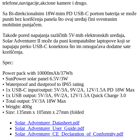
telefone,navigacije,akcione kamere i drugo.
Sa Bi-direkcionalnim 18W-tnim PD USB-C portom baterija se može
puniti bez korišćenja panela što ovaj uređaj čini svestranim
mobilnim punjačem.
Takođe pored napajanja različitih 5V-tnih elektronskih uređaja,
Solar Adventurer II može da puni kompatabilne laptopove koji se
napajaju preko USB-C konektora što im omogućava dodatne sate
korišćenja.
Spec:
Power pack with 10000mAh/37Wh
• SunPower solar panel 6.5V/3W
• Waterproof and dustproof to IP65 rating
• 1x USB-C input/output: 5V/3A, 9V/2A, 12V/1.5A PD 18W Max
• 1x USB output: 5V/3A, 9V/2A, 12V/1.5A Quick Charge 3.0
• Total output: 5V/3A 18W Max
• Weight: 400g
• Size: 135mm x 105mm x 27mm (folded
Solar_Adventurer_Datasheet.pdf
Solar_Adventurer_User_Guide.pdf
Solar_Adventurer_CE_Declaration_of_Conformity.pdf