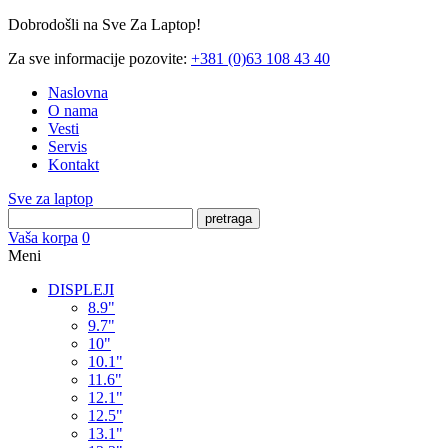
Dobrodošli na Sve Za Laptop!
Za sve informacije pozovite:
+381 (0)63 108 43 40
Naslovna
O nama
Vesti
Servis
Kontakt
Sve za laptop
pretraga
Vaša korpa
0
Meni
DISPLEJI
8.9"
9.7"
10"
10.1"
11.6"
12.1"
12.5"
13.1"