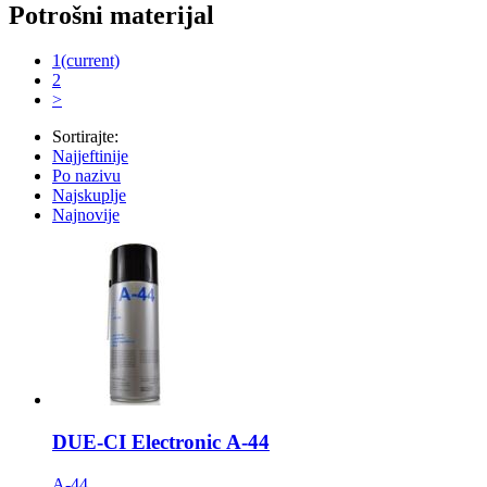
Potrošni materijal
1
(current)
2
>
Sortirajte:
Najjeftinije
Po nazivu
Najskuplje
Najnovije
DUE-CI Electronic А-44
A-44