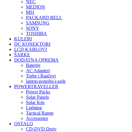
NEC
MEDION
MSI
PACKARD BELL
SAMSUNG
SONY
TOSHIBA
KULERI
DC KONEKTORI
LCD KABLOVI
ŠARKE
DODATNA OPREMA
Baterije
AC Adapteri
Torbe i Rančevi
laptop-postolja-i-sajle
POWERTRAVELLER
Power Packs
Solar Panels
Solar Kits
Lighting
Tactical Range
Accessories
OSTALO
CD-DVD Drajv