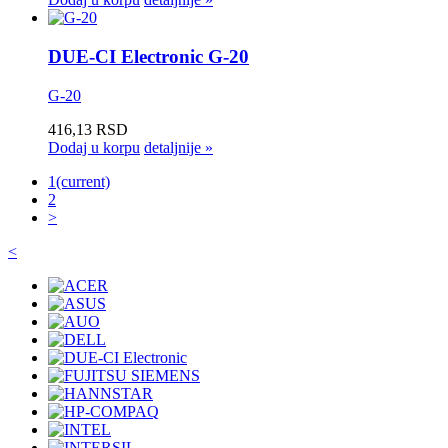
DUE-CI Electronic G-20
G-20
416,13 RSD
Dodaj u korpu
detaljnije »
1
(current)
2
>
<