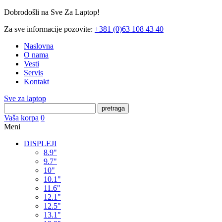
Dobrodošli na Sve Za Laptop!
Za sve informacije pozovite:
+381 (0)63 108 43 40
Naslovna
O nama
Vesti
Servis
Kontakt
Sve za laptop
pretraga
Vaša korpa
0
Meni
DISPLEJI
8.9"
9.7"
10"
10.1"
11.6"
12.1"
12.5"
13.1"