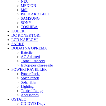
NEC
MEDION
MSI
PACKARD BELL
SAMSUNG
SONY
TOSHIBA
KULERI
DC KONEKTORI
LCD KABLOVI
ŠARKE
DODATNA OPREMA
Baterije
AC Adapteri
Torbe i Rančevi
laptop-postolja-i-sajle
POWERTRAVELLER
Power Packs
Solar Panels
Solar Kits
Lighting
Tactical Range
Accessories
OSTALO
CD-DVD Drajv