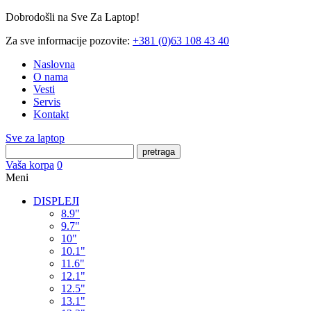
Dobrodošli na Sve Za Laptop!
Za sve informacije pozovite:
+381 (0)63 108 43 40
Naslovna
O nama
Vesti
Servis
Kontakt
Sve za laptop
pretraga
Vaša korpa
0
Meni
DISPLEJI
8.9"
9.7"
10"
10.1"
11.6"
12.1"
12.5"
13.1"