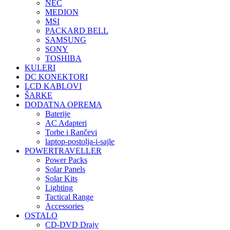
NEC
MEDION
MSI
PACKARD BELL
SAMSUNG
SONY
TOSHIBA
KULERI
DC KONEKTORI
LCD KABLOVI
ŠARKE
DODATNA OPREMA
Baterije
AC Adapteri
Torbe i Rančevi
laptop-postolja-i-sajle
POWERTRAVELLER
Power Packs
Solar Panels
Solar Kits
Lighting
Tactical Range
Accessories
OSTALO
CD-DVD Drajv