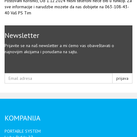
Poštovani Korisnici, Od 1.12.2024 fiksni telefoni nece biti u funkciji. Za
sve informacije i narudzbe mozete da nas dobijete na 063-108-43-
40 Vaš PS Tim
Newsletter
Prijavite se na naš newsletter a mi ćemo vas obaveštavati o
najnovijim akcijama i ponudama na sajtu.
prijava
KOMPANIJA
PORTABLE SYSTEM