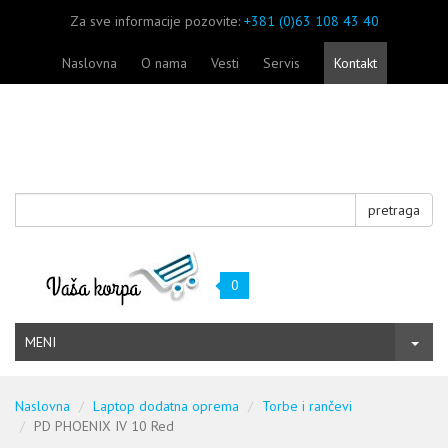
Za sve informacije pozovite:
+381 (0)63 108 43 40
Naslovna
O nama
Vesti
Servis
Kontakt
pretraga
0
MENI
Naslovna
Laptop dodatna oprema
Torbe i rančevi
PD PHOENIX IV 10 Red