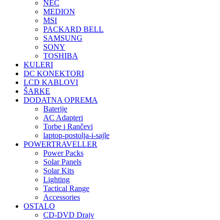
NEC
MEDION
MSI
PACKARD BELL
SAMSUNG
SONY
TOSHIBA
KULERI
DC KONEKTORI
LCD KABLOVI
ŠARKE
DODATNA OPREMA
Baterije
AC Adapteri
Torbe i Rančevi
laptop-postolja-i-sajle
POWERTRAVELLER
Power Packs
Solar Panels
Solar Kits
Lighting
Tactical Range
Accessories
OSTALO
CD-DVD Drajv