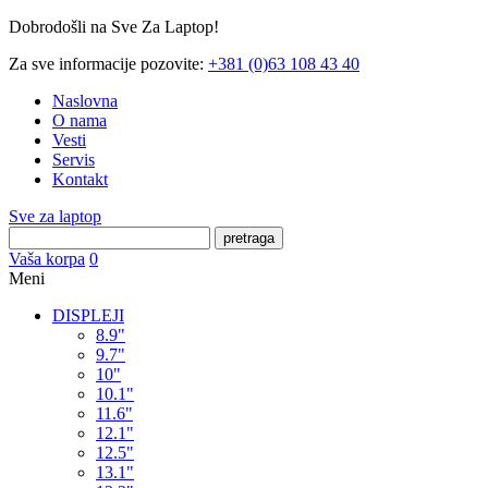
Dobrodošli na Sve Za Laptop!
Za sve informacije pozovite:
+381 (0)63 108 43 40
Naslovna
O nama
Vesti
Servis
Kontakt
Sve za laptop
pretraga
Vaša korpa
0
Meni
DISPLEJI
8.9"
9.7"
10"
10.1"
11.6"
12.1"
12.5"
13.1"