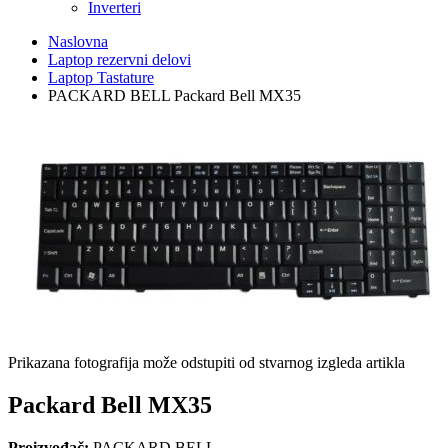
Inverteri
Naslovna
Laptop rezervni delovi
Laptop Tastature
PACKARD BELL Packard Bell MX35
Prikazana fotografija može odstupiti od stvarnog izgleda artikla
Packard Bell MX35
Proizvođač:
PACKARD BELL