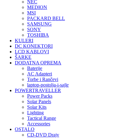
NEC
MEDION
MSI
PACKARD BELL
SAMSUNG
SONY
TOSHIBA
KULERI
DC KONEKTORI
LCD KABLOVI
ŠARKE
DODATNA OPREMA
Baterije
AC Adapteri
Torbe i Rančevi
laptop-postolja-i-sajle
POWERTRAVELLER
Power Packs
Solar Panels
Solar Kits
Lighting
Tactical Range
Accessories
OSTALO
CD-DVD Drajv