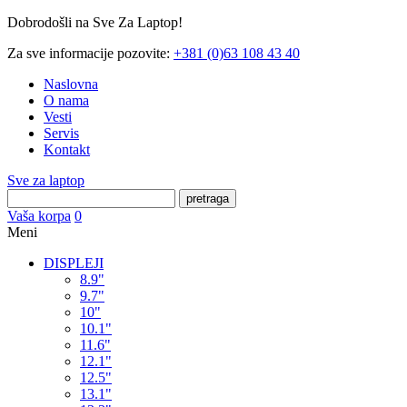
Dobrodošli na Sve Za Laptop!
Za sve informacije pozovite:
+381 (0)63 108 43 40
Naslovna
O nama
Vesti
Servis
Kontakt
Sve za laptop
pretraga
Vaša korpa
0
Meni
DISPLEJI
8.9"
9.7"
10"
10.1"
11.6"
12.1"
12.5"
13.1"