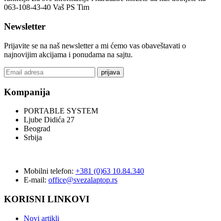
063-108-43-40 Vaš PS Tim
Newsletter
Prijavite se na naš newsletter a mi ćemo vas obaveštavati o
najnovijim akcijama i ponudama na sajtu.
prijava
Kompanija
PORTABLE SYSTEM
Ljube Didića 27
Beograd
Srbija
Mobilni telefon:
+381 (0)63 10.84.340
E-mail:
office@svezalaptop.rs
KORISNI LINKOVI
Novi artikli