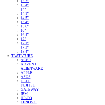
13.3"
13.4"
14"
14.1"
14.5"
15.4"
15.6"
16"
16.4"
17"
17.1"
17.3"
18.4"
TASTATURE
ACER
ADVENT
ALIENWARE
APPLE
ASUS
DELL
FUJITSU
GATEWAY
IBM
HP-CQ
LENOVO