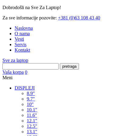
Dobrodošli na Sve Za Laptop!
Za sve informacije pozovite:
+381 (0)63 108 43 40
Naslovna
O nama
Vesti
Servis
Kontakt
Sve za laptop
pretraga
Vaša korpa
0
Meni
DISPLEJI
8.9"
9.7"
10"
10.1"
11.6"
12.1"
12.5"
13.1"