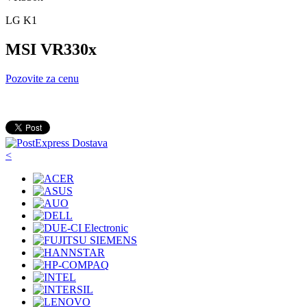
LG K1
MSI VR330x
Pozovite za cenu
<