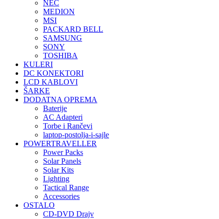
NEC
MEDION
MSI
PACKARD BELL
SAMSUNG
SONY
TOSHIBA
KULERI
DC KONEKTORI
LCD KABLOVI
ŠARKE
DODATNA OPREMA
Baterije
AC Adapteri
Torbe i Rančevi
laptop-postolja-i-sajle
POWERTRAVELLER
Power Packs
Solar Panels
Solar Kits
Lighting
Tactical Range
Accessories
OSTALO
CD-DVD Drajv