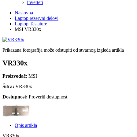
Inverteri
Naslovna
Laptop rezervni delovi
Laptop Tastature
MSI VR330x
Prikazana fotografija može odstupiti od stvarnog izgleda artikla
VR330x
Proizvođač:
MSI
Šifra:
VR330x
Dostupnost:
Proveriti dostupnost
Opis artikla
VR330x