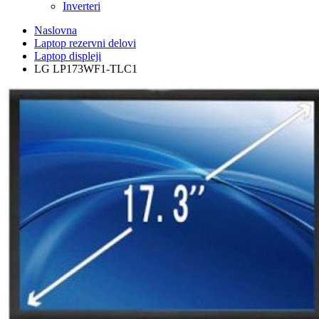
Inverteri
Naslovna
Laptop rezervni delovi
Laptop displeji
LG LP173WF1-TLC1