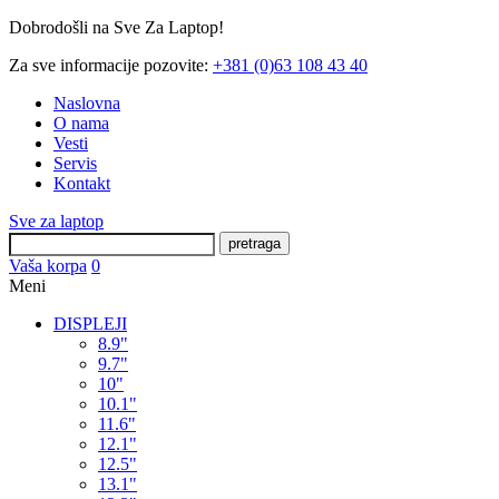
Dobrodošli na Sve Za Laptop!
Za sve informacije pozovite:
+381 (0)63 108 43 40
Naslovna
O nama
Vesti
Servis
Kontakt
Sve za laptop
pretraga
Vaša korpa
0
Meni
DISPLEJI
8.9"
9.7"
10"
10.1"
11.6"
12.1"
12.5"
13.1"