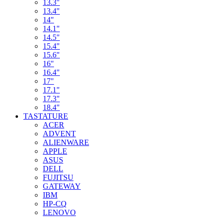
13.3"
13.4"
14"
14.1"
14.5"
15.4"
15.6"
16"
16.4"
17"
17.1"
17.3"
18.4"
TASTATURE
ACER
ADVENT
ALIENWARE
APPLE
ASUS
DELL
FUJITSU
GATEWAY
IBM
HP-CQ
LENOVO