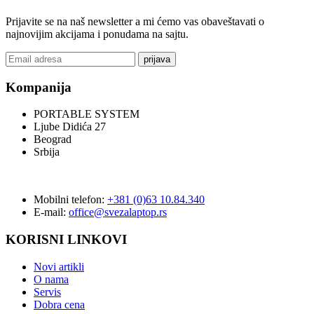
Prijavite se na naš newsletter a mi ćemo vas obaveštavati o
najnovijim akcijama i ponudama na sajtu.
prijava
Kompanija
PORTABLE SYSTEM
Ljube Didića 27
Beograd
Srbija
Mobilni telefon:
+381 (0)63 10.84.340
E-mail:
office@svezalaptop.rs
KORISNI LINKOVI
Novi artikli
O nama
Servis
Dobra cena