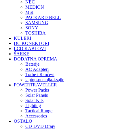
NEC
MEDION
MSI
PACKARD BELL
SAMSUNG
SONY
TOSHIBA
KULERI
DC KONEKTORI
LCD KABLOVI
ŠARKE
DODATNA OPREMA
Baterije
AC Adapteri
Torbe i Rančevi
laptop-postolja-i-sajle
POWERTRAVELLER
Power Packs
Solar Panels
Solar Kits
Lighting
Tactical Range
Accessories
OSTALO
CD-DVD Drajv