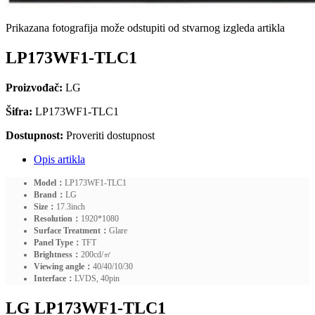
Prikazana fotografija može odstupiti od stvarnog izgleda artikla
LP173WF1-TLC1
Proizvođač:
LG
Šifra:
LP173WF1-TLC1
Dostupnost:
Proveriti dostupnost
Opis artikla
Model：
LP173WF1-TLC1
Brand：
LG
Size：
17.3inch
Resolution：
1920*1080
Surface Treatment：
Glare
Panel Type：
TFT
Brightness：
200cd/㎡
Viewing angle：
40/40/10/30
Interface：
LVDS, 40pin
LG LP173WF1-TLC1