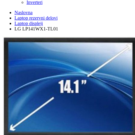
Inverteri
Naslovna
Laptop rezervni delovi
Laptop displeji
LG LP141WX1-TL01