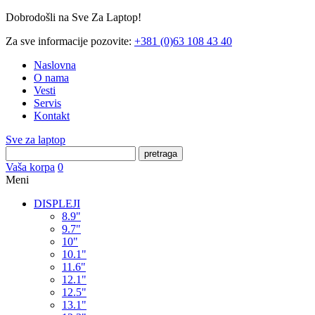
Dobrodošli na Sve Za Laptop!
Za sve informacije pozovite:
+381 (0)63 108 43 40
Naslovna
O nama
Vesti
Servis
Kontakt
Sve za laptop
pretraga
Vaša korpa
0
Meni
DISPLEJI
8.9"
9.7"
10"
10.1"
11.6"
12.1"
12.5"
13.1"