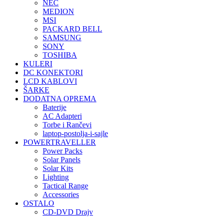
NEC
MEDION
MSI
PACKARD BELL
SAMSUNG
SONY
TOSHIBA
KULERI
DC KONEKTORI
LCD KABLOVI
ŠARKE
DODATNA OPREMA
Baterije
AC Adapteri
Torbe i Rančevi
laptop-postolja-i-sajle
POWERTRAVELLER
Power Packs
Solar Panels
Solar Kits
Lighting
Tactical Range
Accessories
OSTALO
CD-DVD Drajv