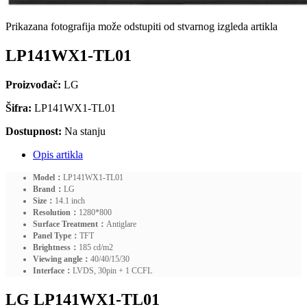
Prikazana fotografija može odstupiti od stvarnog izgleda artikla
LP141WX1-TL01
Proizvođač:
LG
Šifra:
LP141WX1-TL01
Dostupnost:
Na stanju
Opis artikla
Model：
LP141WX1-TL01
Brand：
LG
Size：
14.1 inch
Resolution：
1280*800
Surface Treatment：
Antiglare
Panel Type：
TFT
Brightness：
185 cd/m2
Viewing angle：
40/40/15/30
Interface：
LVDS, 30pin + 1 CCFL
LG LP141WX1-TL01