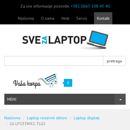
Za sve informacije pozovite:
+381 (0)63 108 43 40
Naslovna
O nama
Vesti
Servis
Kontakt
pretraga
0
MENI
Naslovna
Laptop rezervni delovi
Laptop displeji
LG LP133WX2-TLG2