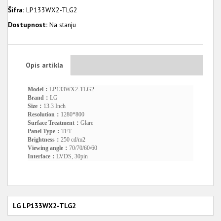
Šifra:
LP133WX2-TLG2
Dostupnost:
Na stanju
Opis artikla
Model：
LP133WX2-TLG2
Brand：
LG
Size：
13.3 Inch
Resolution：
1280*800
Surface Treatment：
Glare
Panel Type：
TFT
Brightness：
250 cd/m2
Viewing angle：
70/70/60/60
Interface：
LVDS, 30pin
LG LP133WX2-TLG2