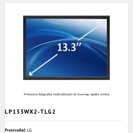
Prikazana fotografija može odstupiti od stvarnog izgleda artikla
LP133WX2-TLG2
Proizvođač:
LG