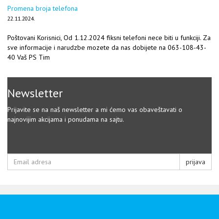
Promena broja telefona
22.11.2024.
Poštovani Korisnici, Od 1.12.2024 fiksni telefoni nece biti u funkciji. Za
sve informacije i narudzbe mozete da nas dobijete na 063-108-43-
40 Vaš PS Tim
Newsletter
Prijavite se na naš newsletter a mi ćemo vas obaveštavati o
najnovijim akcijama i ponudama na sajtu.
prijava