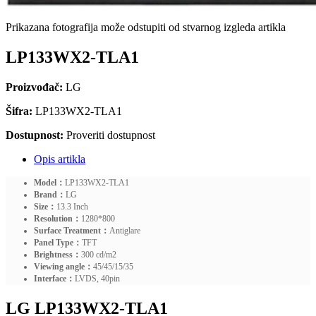
Prikazana fotografija može odstupiti od stvarnog izgleda artikla
LP133WX2-TLA1
Proizvođač:
LG
Šifra:
LP133WX2-TLA1
Dostupnost:
Proveriti dostupnost
Opis artikla
Model：
LP133WX2-TLA1
Brand：
LG
Size：
13.3 Inch
Resolution：
1280*800
Surface Treatment：
Antiglare
Panel Type：
TFT
Brightness：
300 cd/m2
Viewing angle：
45/45/15/35
Interface：
LVDS, 40pin
LG LP133WX2-TLA1