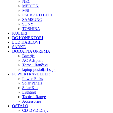
NEC
MEDION
MSI
PACKARD BELL
SAMSUNG
SONY
TOSHIBA
KULERI
DC KONEKTORI
LCD KABLOVI
ŠARKE
DODATNA OPREMA
Baterije
AC Adapteri
Torbe i Rančevi
laptop-postolja-i-sajle
POWERTRAVELLER
Power Packs
Solar Panels
Solar Kits
Lighting
Tactical Range
Accessories
OSTALO
CD-DVD Drajv