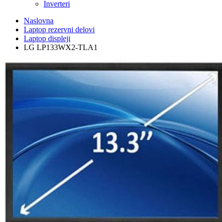
Inverteri
Naslovna
Laptop rezervni delovi
Laptop displeji
LG LP133WX2-TLA1