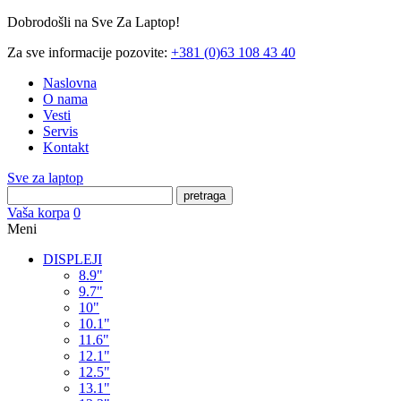
Dobrodošli na Sve Za Laptop!
Za sve informacije pozovite:
+381 (0)63 108 43 40
Naslovna
O nama
Vesti
Servis
Kontakt
Sve za laptop
pretraga
Vaša korpa
0
Meni
DISPLEJI
8.9"
9.7"
10"
10.1"
11.6"
12.1"
12.5"
13.1"