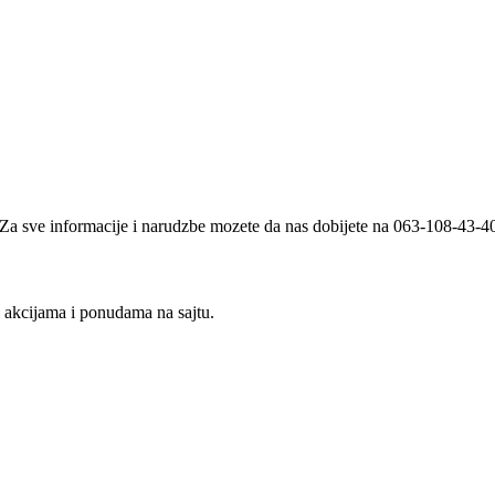
i. Za sve informacije i narudzbe mozete da nas dobijete na 063-108-43-
m akcijama i ponudama na sajtu.