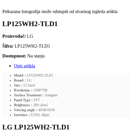
Prikazana fotografija može odstupiti od stvarnog izgleda artikla
LP125WH2-TLD1
Proizvođač:
LG
Šifra:
LP125WH2-TLD1
Dostupnost:
Na stanju
Opis artikla
Model：
LP125WH2-TLD1
Brand：
LG
Size：
12.5inch
Resolution：
1366*768
Surface Treatment：
Antiglare
Panel Type：
TFT
Brightness：
200 cd/m2
Viewing angle：
40/40/10/30
Interface：
LVDS, 40pin
LG LP125WH2-TLD1