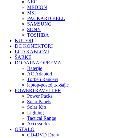
NEC
MEDION
MSI
PACKARD BELL
SAMSUNG
SONY
TOSHIBA
KULERI
DC KONEKTORI
LCD KABLOVI
ŠARKE
DODATNA OPREMA
Baterije
AC Adapteri
Torbe i Rančevi
laptop-postolja-i-sajle
POWERTRAVELLER
Power Packs
Solar Panels
Solar Kits
Lighting
Tactical Range
Accessories
OSTALO
CD-DVD Drajv