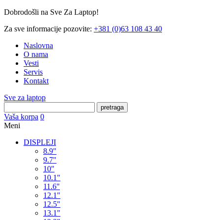
Dobrodošli na Sve Za Laptop!
Za sve informacije pozovite:
+381 (0)63 108 43 40
Naslovna
O nama
Vesti
Servis
Kontakt
Sve za laptop
pretraga
Vaša korpa
0
Meni
DISPLEJI
8.9"
9.7"
10"
10.1"
11.6"
12.1"
12.5"
13.1"