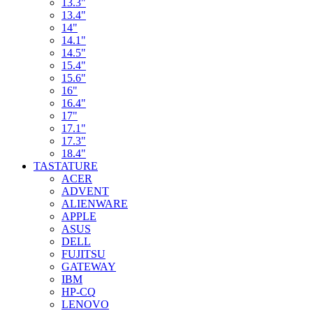
13.3"
13.4"
14"
14.1"
14.5"
15.4"
15.6"
16"
16.4"
17"
17.1"
17.3"
18.4"
TASTATURE
ACER
ADVENT
ALIENWARE
APPLE
ASUS
DELL
FUJITSU
GATEWAY
IBM
HP-CQ
LENOVO