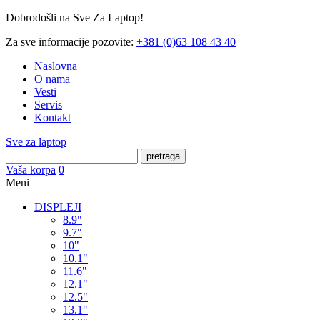
Dobrodošli na Sve Za Laptop!
Za sve informacije pozovite:
+381 (0)63 108 43 40
Naslovna
O nama
Vesti
Servis
Kontakt
Sve za laptop
pretraga
Vaša korpa
0
Meni
DISPLEJI
8.9"
9.7"
10"
10.1"
11.6"
12.1"
12.5"
13.1"