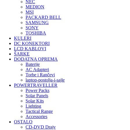
NEC
MEDION
MSI
PACKARD BELL
SAMSUNG
SONY
TOSHIBA
KULERI
DC KONEKTORI
LCD KABLOVI
ŠARKE
DODATNA OPREMA
Baterije
AC Adapteri
Torbe i Rančevi
laptop-postolja-i-sajle
POWERTRAVELLER
Power Packs
Solar Panels
Solar Kits
Lighting
Tactical Range
Accessories
OSTALO
CD-DVD Drajv