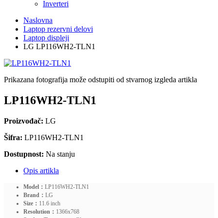
Inverteri
Naslovna
Laptop rezervni delovi
Laptop displeji
LG LP116WH2-TLN1
Prikazana fotografija može odstupiti od stvarnog izgleda artikla
LP116WH2-TLN1
Proizvođač:
LG
Šifra:
LP116WH2-TLN1
Dostupnost:
Na stanju
Opis artikla
Model：
LP116WH2-TLN1
Brand：
LG
Size：
11.6 inch
Resolution：
1366x768