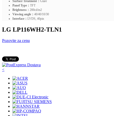
Surface Treatment：
Glare
Panel Type：
TFT
Brightness：
200cd/m2
Viewing angle：
40/40/10/30
Interface：
LVDS, 40pin
LG LP116WH2-TLN1
Pozovite za cenu
<