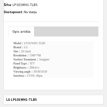
Šifra:
LP101WH1-TLB5
Dostupnost:
Na stanju
Opis artikla
Model：
LP101WH1-TLB5
Brand：
LG
Size：
10.1inch
Resolution：
1366*768
Surface Treatment：
Antiglare
Panel Type：
TFT
Brightness：
200cd/㎡
Viewing angle：
30/30/10/20
Interface：
LVDS, 40pin
LG LP101WH1-TLB5