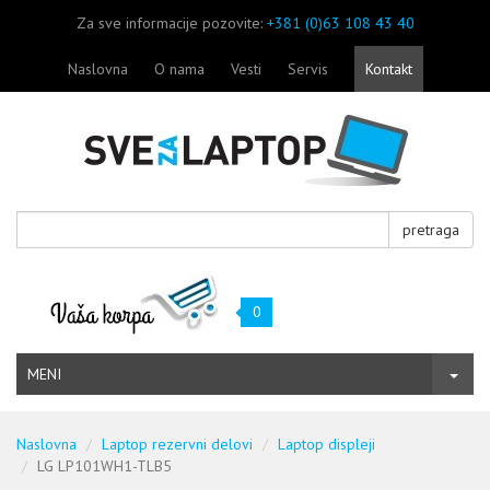
Za sve informacije pozovite:
+381 (0)63 108 43 40
Naslovna
O nama
Vesti
Servis
Kontakt
pretraga
0
MENI
Naslovna
Laptop rezervni delovi
Laptop displeji
LG LP101WH1-TLB5