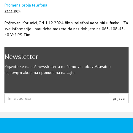
Promena broja telefona
22.11.2024.
Poštovani Korisnici, Od 1.12.2024 fiksni telefoni nece biti u funkciji. Za
sve informacije i narudzbe mozete da nas dobijete na 063-108-43-
40 Vaš PS Tim
Newsletter
Prijavite se na naš newsletter a mi ćemo vas obaveštavati o
najnovijim akcijama i ponudama na sajtu.
prijava