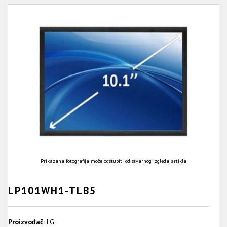
Prikazana fotografija može odstupiti od stvarnog izgleda artikla
LP101WH1-TLB5
Proizvođač:
LG