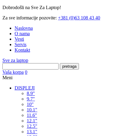
Dobrodošli na Sve Za Laptop!
Za sve informacije pozovite:
+381 (0)63 108 43 40
Naslovna
O nama
Vesti
Servis
Kontakt
Sve za laptop
pretraga
Vaša korpa
0
Meni
DISPLEJI
8.9"
9.7"
10"
10.1"
11.6"
12.1"
12.5"
13.1"