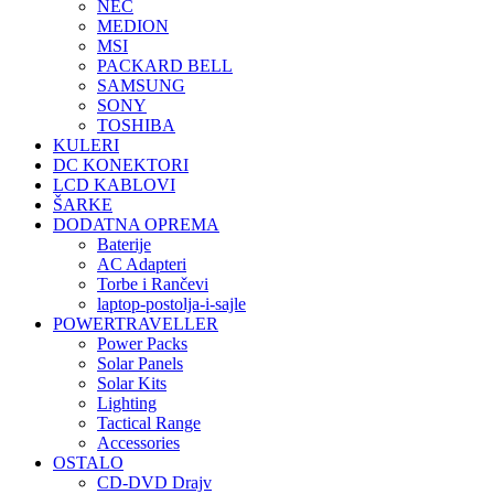
NEC
MEDION
MSI
PACKARD BELL
SAMSUNG
SONY
TOSHIBA
KULERI
DC KONEKTORI
LCD KABLOVI
ŠARKE
DODATNA OPREMA
Baterije
AC Adapteri
Torbe i Rančevi
laptop-postolja-i-sajle
POWERTRAVELLER
Power Packs
Solar Panels
Solar Kits
Lighting
Tactical Range
Accessories
OSTALO
CD-DVD Drajv