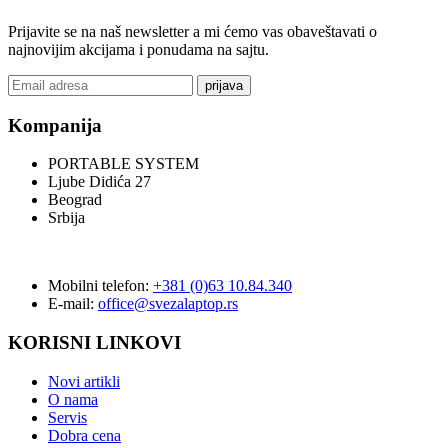
Prijavite se na naš newsletter a mi ćemo vas obaveštavati o
najnovijim akcijama i ponudama na sajtu.
prijava
Kompanija
PORTABLE SYSTEM
Ljube Didića 27
Beograd
Srbija
Mobilni telefon:
+381 (0)63 10.84.340
E-mail:
office@svezalaptop.rs
KORISNI LINKOVI
Novi artikli
O nama
Servis
Dobra cena