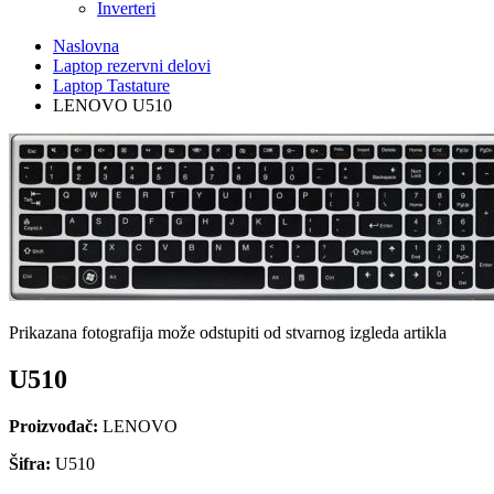
Inverteri
Naslovna
Laptop rezervni delovi
Laptop Tastature
LENOVO U510
Prikazana fotografija može odstupiti od stvarnog izgleda artikla
U510
Proizvođač:
LENOVO
Šifra:
U510