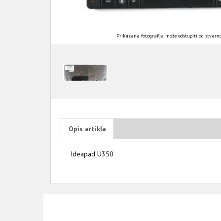
Prikazana fotografija može odstupiti od stvarno
Opis artikla
Ideapad U350