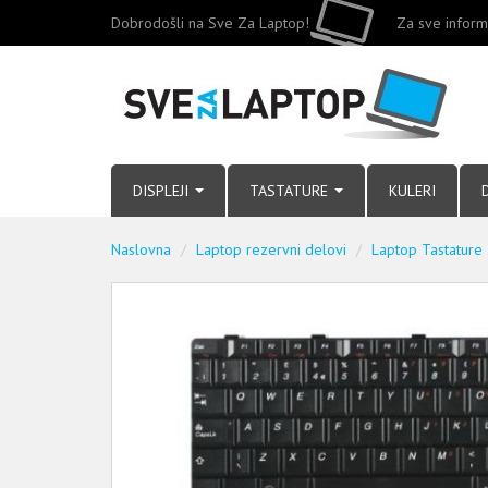
Dobrodošli na Sve Za Laptop!
Za sve inform
DISPLEJI
TASTATURE
KULERI
Naslovna
Laptop rezervni delovi
Laptop Tastature