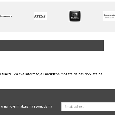
 u funkciji. Za sve informacije i narudzbe mozete da nas dobijete na
i o najnovijim akcijama i ponudama