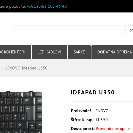
acije pozovite:
+381 (0)63 108 43 40
p
DC KONEKTORI
LCD KABLOVI
ŠARKE
DODATNA OPREMA
LENOVO Ideapad U350
IDEAPAD U350
Proizvođač:
LENOVO
Šifra:
Ideapad U350
Dostupnost:
Proveriti dostupnost