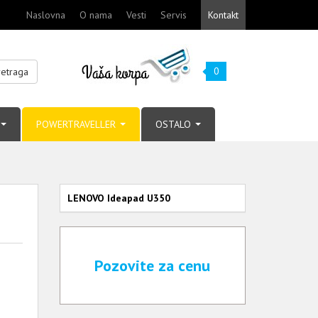
Naslovna
O nama
Vesti
Servis
Kontakt
0
retraga
POWERTRAVELLER
OSTALO
LENOVO Ideapad U350
Pozovite za cenu