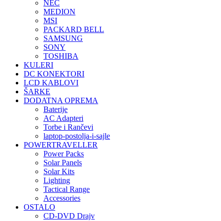
NEC
MEDION
MSI
PACKARD BELL
SAMSUNG
SONY
TOSHIBA
KULERI
DC KONEKTORI
LCD KABLOVI
ŠARKE
DODATNA OPREMA
Baterije
AC Adapteri
Torbe i Rančevi
laptop-postolja-i-sajle
POWERTRAVELLER
Power Packs
Solar Panels
Solar Kits
Lighting
Tactical Range
Accessories
OSTALO
CD-DVD Drajv