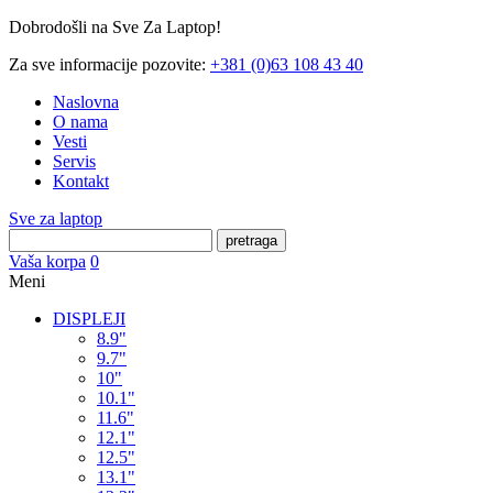
Dobrodošli na Sve Za Laptop!
Za sve informacije pozovite:
+381 (0)63 108 43 40
Naslovna
O nama
Vesti
Servis
Kontakt
Sve za laptop
pretraga
Vaša korpa
0
Meni
DISPLEJI
8.9"
9.7"
10"
10.1"
11.6"
12.1"
12.5"
13.1"