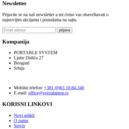
Newsletter
Prijavite se na naš newsletter a mi ćemo vas obaveštavati o
najnovijim akcijama i ponudama na sajtu.
prijava
Kompanija
PORTABLE SYSTEM
Ljube Didića 27
Beograd
Srbija
Mobilni telefon:
+381 (0)63 10.84.340
E-mail:
office@svezalaptop.rs
KORISNI LINKOVI
Novi artikli
O nama
Servis