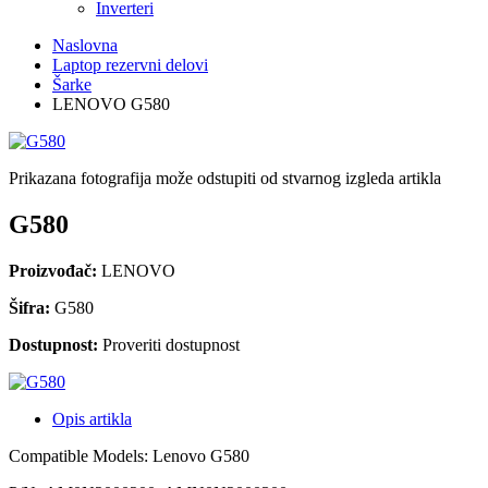
Inverteri
Naslovna
Laptop rezervni delovi
Šarke
LENOVO G580
Prikazana fotografija može odstupiti od stvarnog izgleda artikla
G580
Proizvođač:
LENOVO
Šifra:
G580
Dostupnost:
Proveriti dostupnost
Opis artikla
Compatible Models: Lenovo G580