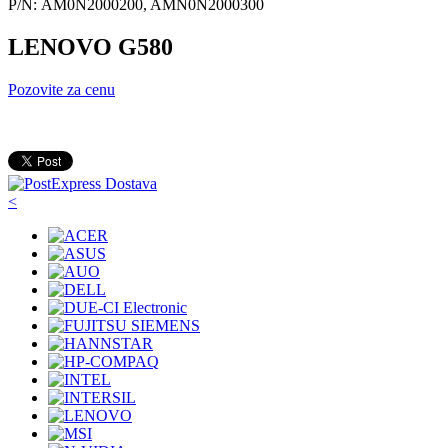
P/N: AM0N2000200, AMN0N2000300
LENOVO G580
Pozovite za cenu
<