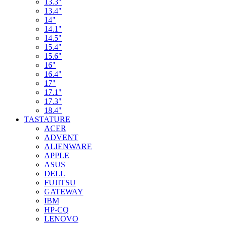
13.3"
13.4"
14"
14.1"
14.5"
15.4"
15.6"
16"
16.4"
17"
17.1"
17.3"
18.4"
TASTATURE
ACER
ADVENT
ALIENWARE
APPLE
ASUS
DELL
FUJITSU
GATEWAY
IBM
HP-CQ
LENOVO