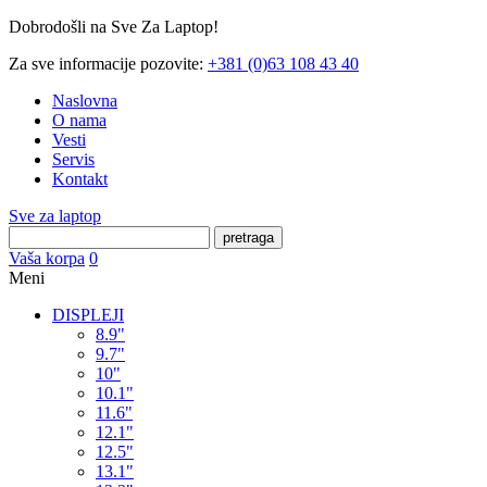
Dobrodošli na Sve Za Laptop!
Za sve informacije pozovite:
+381 (0)63 108 43 40
Naslovna
O nama
Vesti
Servis
Kontakt
Sve za laptop
pretraga
Vaša korpa
0
Meni
DISPLEJI
8.9"
9.7"
10"
10.1"
11.6"
12.1"
12.5"
13.1"