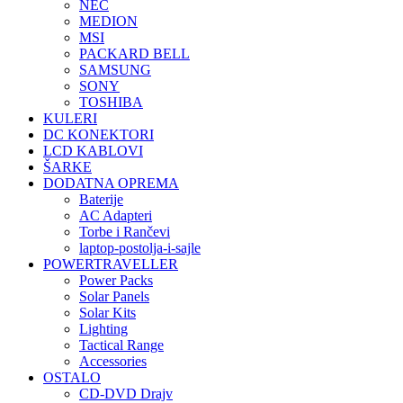
NEC
MEDION
MSI
PACKARD BELL
SAMSUNG
SONY
TOSHIBA
KULERI
DC KONEKTORI
LCD KABLOVI
ŠARKE
DODATNA OPREMA
Baterije
AC Adapteri
Torbe i Rančevi
laptop-postolja-i-sajle
POWERTRAVELLER
Power Packs
Solar Panels
Solar Kits
Lighting
Tactical Range
Accessories
OSTALO
CD-DVD Drajv