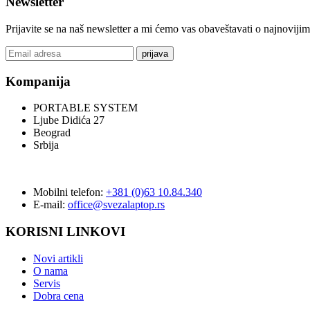
Newsletter
Prijavite se na naš newsletter a mi ćemo vas obaveštavati o najnoviji
prijava
Kompanija
PORTABLE SYSTEM
Ljube Didića 27
Beograd
Srbija
Mobilni telefon:
+381 (0)63 10.84.340
E-mail:
office@svezalaptop.rs
KORISNI LINKOVI
Novi artikli
O nama
Servis
Dobra cena