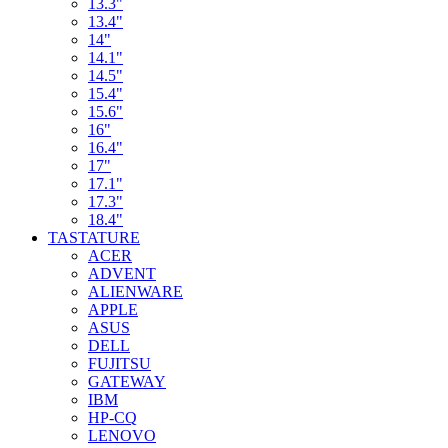
13.3"
13.4"
14"
14.1"
14.5"
15.4"
15.6"
16"
16.4"
17"
17.1"
17.3"
18.4"
TASTATURE
ACER
ADVENT
ALIENWARE
APPLE
ASUS
DELL
FUJITSU
GATEWAY
IBM
HP-CQ
LENOVO