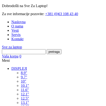
Dobrodošli na Sve Za Laptop!
Za sve informacije pozovite:
+381 (0)63 108 43 40
Naslovna
O nama
Vesti
Servis
Kontakt
Sve za laptop
pretraga
Vaša korpa
0
Meni
DISPLEJI
8.9"
9.7"
10"
10.1"
11.6"
12.1"
12.5"
13.1"