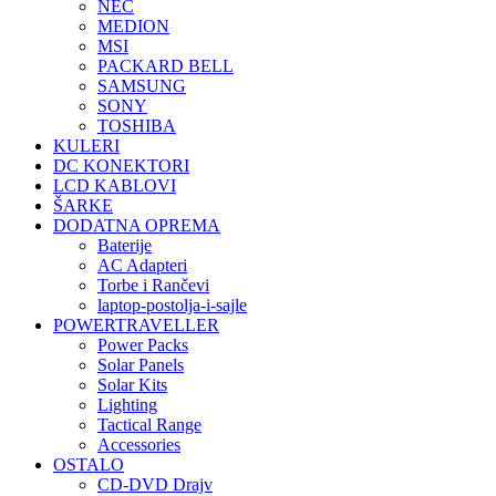
NEC
MEDION
MSI
PACKARD BELL
SAMSUNG
SONY
TOSHIBA
KULERI
DC KONEKTORI
LCD KABLOVI
ŠARKE
DODATNA OPREMA
Baterije
AC Adapteri
Torbe i Rančevi
laptop-postolja-i-sajle
POWERTRAVELLER
Power Packs
Solar Panels
Solar Kits
Lighting
Tactical Range
Accessories
OSTALO
CD-DVD Drajv