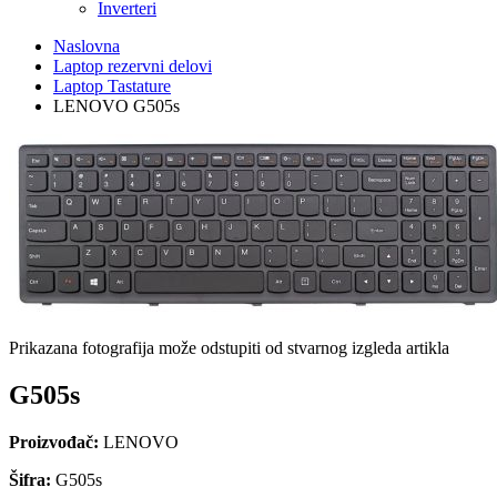
Inverteri
Naslovna
Laptop rezervni delovi
Laptop Tastature
LENOVO G505s
Prikazana fotografija može odstupiti od stvarnog izgleda artikla
G505s
Proizvođač:
LENOVO
Šifra:
G505s