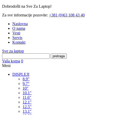
Dobrodošli na Sve Za Laptop!
Za sve informacije pozovite:
+381 (0)63 108 43 40
Naslovna
O nama
Vesti
Servis
Kontakt
Sve za laptop
pretraga
Vaša korpa
0
Meni
DISPLEJI
8.9"
9.7"
10"
10.1"
11.6"
12.1"
12.5"
13.1"