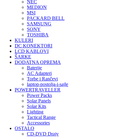
NEC
MEDION
MSI
PACKARD BELL
SAMSUNG
SONY
TOSHIBA
KULERI
DC KONEKTORI
LCD KABLOVI
ŠARKE
DODATNA OPREMA
Baterije
AC Adapteri
Torbe i Rančevi
laptop-postolja-i-sajle
POWERTRAVELLER
Power Packs
Solar Panels
Solar Kits
Lighting
Tactical Range
Accessories
OSTALO
CD-DVD Drajv