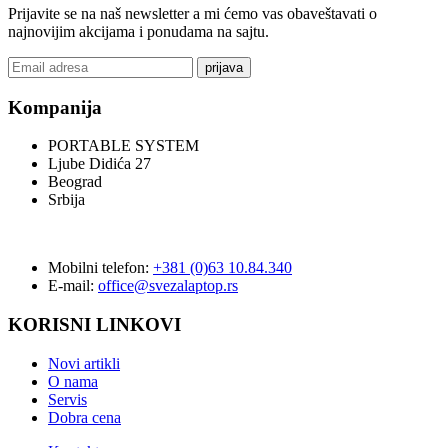
Prijavite se na naš newsletter a mi ćemo vas obaveštavati o
najnovijim akcijama i ponudama na sajtu.
prijava
Kompanija
PORTABLE SYSTEM
Ljube Didića 27
Beograd
Srbija
Mobilni telefon:
+381 (0)63 10.84.340
E-mail:
office@svezalaptop.rs
KORISNI LINKOVI
Novi artikli
O nama
Servis
Dobra cena