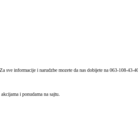
i. Za sve informacije i narudzbe mozete da nas dobijete na 063-108-43-
m akcijama i ponudama na sajtu.