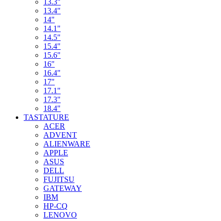
13.3"
13.4"
14"
14.1"
14.5"
15.4"
15.6"
16"
16.4"
17"
17.1"
17.3"
18.4"
TASTATURE
ACER
ADVENT
ALIENWARE
APPLE
ASUS
DELL
FUJITSU
GATEWAY
IBM
HP-CQ
LENOVO