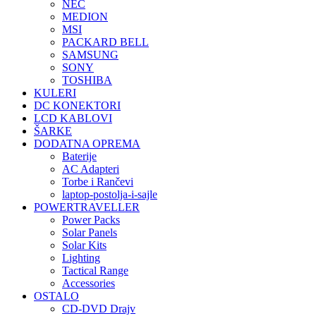
NEC
MEDION
MSI
PACKARD BELL
SAMSUNG
SONY
TOSHIBA
KULERI
DC KONEKTORI
LCD KABLOVI
ŠARKE
DODATNA OPREMA
Baterije
AC Adapteri
Torbe i Rančevi
laptop-postolja-i-sajle
POWERTRAVELLER
Power Packs
Solar Panels
Solar Kits
Lighting
Tactical Range
Accessories
OSTALO
CD-DVD Drajv