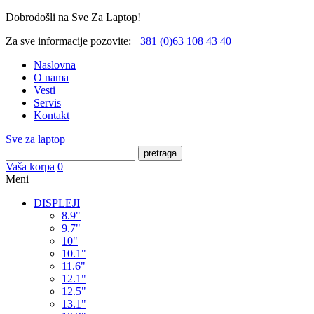
Dobrodošli na Sve Za Laptop!
Za sve informacije pozovite:
+381 (0)63 108 43 40
Naslovna
O nama
Vesti
Servis
Kontakt
Sve za laptop
pretraga
Vaša korpa
0
Meni
DISPLEJI
8.9"
9.7"
10"
10.1"
11.6"
12.1"
12.5"
13.1"