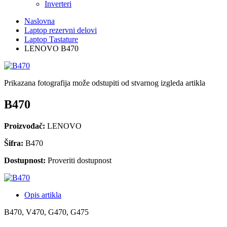
Inverteri
Naslovna
Laptop rezervni delovi
Laptop Tastature
LENOVO B470
Prikazana fotografija može odstupiti od stvarnog izgleda artikla
B470
Proizvođač:
LENOVO
Šifra:
B470
Dostupnost:
Proveriti dostupnost
Opis artikla
B470, V470, G470, G475