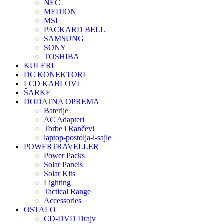
NEC
MEDION
MSI
PACKARD BELL
SAMSUNG
SONY
TOSHIBA
KULERI
DC KONEKTORI
LCD KABLOVI
ŠARKE
DODATNA OPREMA
Baterije
AC Adapteri
Torbe i Rančevi
laptop-postolja-i-sajle
POWERTRAVELLER
Power Packs
Solar Panels
Solar Kits
Lighting
Tactical Range
Accessories
OSTALO
CD-DVD Drajv