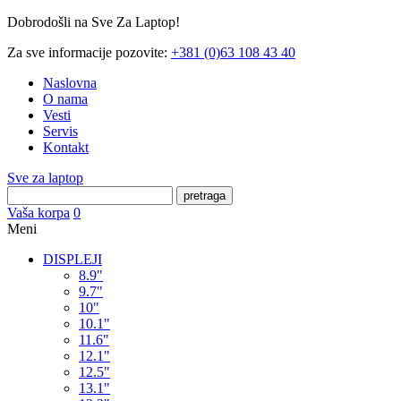
Dobrodošli na Sve Za Laptop!
Za sve informacije pozovite:
+381 (0)63 108 43 40
Naslovna
O nama
Vesti
Servis
Kontakt
Sve za laptop
pretraga
Vaša korpa
0
Meni
DISPLEJI
8.9"
9.7"
10"
10.1"
11.6"
12.1"
12.5"
13.1"