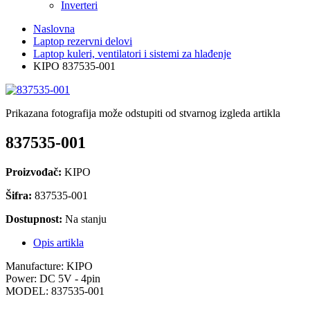
Inverteri
Naslovna
Laptop rezervni delovi
Laptop kuleri, ventilatori i sistemi za hlađenje
KIPO 837535-001
Prikazana fotografija može odstupiti od stvarnog izgleda artikla
837535-001
Proizvođač:
KIPO
Šifra:
837535-001
Dostupnost:
Na stanju
Opis artikla
Manufacture: KIPO
Power: DC 5V - 4pin
MODEL: 837535-001