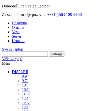
Dobrodošli na Sve Za Laptop!
Za sve informacije pozovite:
+381 (0)63 108 43 40
Naslovna
O nama
Vesti
Servis
Kontakt
Sve za laptop
pretraga
Vaša korpa
0
Meni
DISPLEJI
8.9"
9.7"
10"
10.1"
11.6"
12.1"
12.5"
13.1"