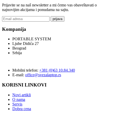
Prijavite se na naš newsletter a mi ćemo vas obaveštavati o
najnovijim akcijama i ponudama na sajtu.
prijava
Kompanija
PORTABLE SYSTEM
Ljube Didića 27
Beograd
Srbija
Mobilni telefon:
+381 (0)63 10.84.340
E-mail:
office@svezalaptop.rs
KORISNI LINKOVI
Novi artikli
O nama
Servis
Dobra cena