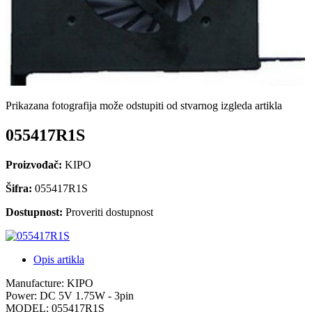
Prikazana fotografija može odstupiti od stvarnog izgleda artikla
055417R1S
Proizvođač:
KIPO
Šifra:
055417R1S
Dostupnost:
Proveriti dostupnost
Opis artikla
Manufacture: KIPO
Power: DC 5V 1.75W - 3pin
MODEL: 055417R1S