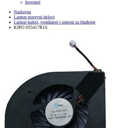
Inverteri
Naslovna
Laptop rezervni delovi
Laptop kuleri, ventilatori i sistemi za hlađenje
KIPO 055417R1S