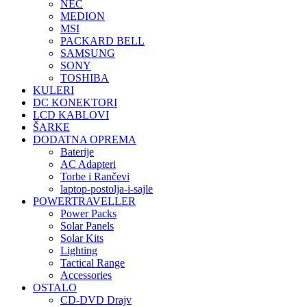
NEC
MEDION
MSI
PACKARD BELL
SAMSUNG
SONY
TOSHIBA
KULERI
DC KONEKTORI
LCD KABLOVI
ŠARKE
DODATNA OPREMA
Baterije
AC Adapteri
Torbe i Rančevi
laptop-postolja-i-sajle
POWERTRAVELLER
Power Packs
Solar Panels
Solar Kits
Lighting
Tactical Range
Accessories
OSTALO
CD-DVD Drajv