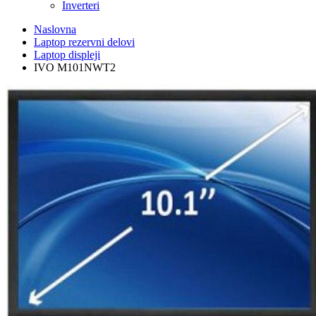
Inverteri
Naslovna
Laptop rezervni delovi
Laptop displeji
IVO M101NWT2