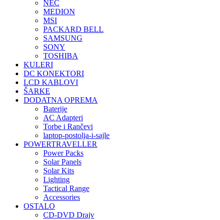
NEC
MEDION
MSI
PACKARD BELL
SAMSUNG
SONY
TOSHIBA
KULERI
DC KONEKTORI
LCD KABLOVI
ŠARKE
DODATNA OPREMA
Baterije
AC Adapteri
Torbe i Rančevi
laptop-postolja-i-sajle
POWERTRAVELLER
Power Packs
Solar Panels
Solar Kits
Lighting
Tactical Range
Accessories
OSTALO
CD-DVD Drajv