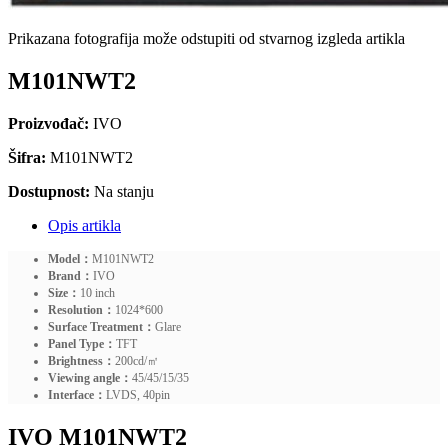
Prikazana fotografija može odstupiti od stvarnog izgleda artikla
M101NWT2
Proizvođač:
IVO
Šifra:
M101NWT2
Dostupnost:
Na stanju
Opis artikla
Model：
M101NWT2
Brand：
IVO
Size：
10 inch
Resolution：
1024*600
Surface Treatment：
Glare
Panel Type：
TFT
Brightness：
200cd/㎡
Viewing angle：
45/45/15/35
Interface：
LVDS, 40pin
IVO M101NWT2