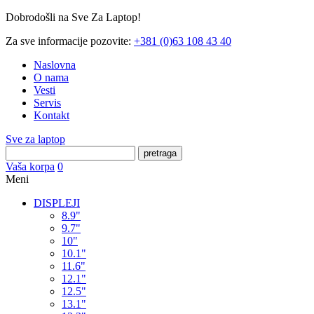
Dobrodošli na Sve Za Laptop!
Za sve informacije pozovite:
+381 (0)63 108 43 40
Naslovna
O nama
Vesti
Servis
Kontakt
Sve za laptop
pretraga
Vaša korpa
0
Meni
DISPLEJI
8.9"
9.7"
10"
10.1"
11.6"
12.1"
12.5"
13.1"