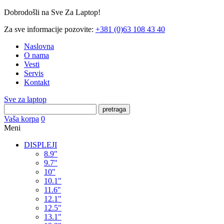
Dobrodošli na Sve Za Laptop!
Za sve informacije pozovite:
+381 (0)63 108 43 40
Naslovna
O nama
Vesti
Servis
Kontakt
Sve za laptop
pretraga
Vaša korpa
0
Meni
DISPLEJI
8.9"
9.7"
10"
10.1"
11.6"
12.1"
12.5"
13.1"