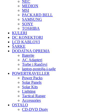
NEC
MEDION
MSI
PACKARD BELL
SAMSUNG
SONY
TOSHIBA
KULERI
DC KONEKTORI
LCD KABLOVI
ŠARKE
DODATNA OPREMA
Baterije
AC Adapteri
Torbe i Rančevi
laptop-postolja-i-sajle
POWERTRAVELLER
Power Packs
Solar Panels
Solar Kits
Lighting
Tactical Range
Accessories
OSTALO
CD-DVD Drajv