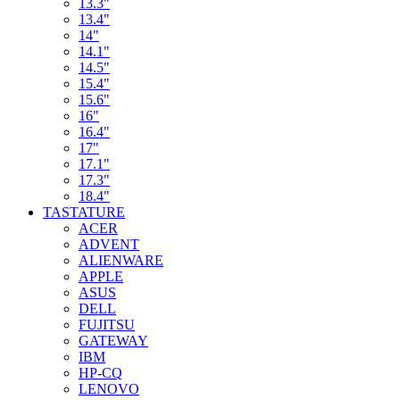
13.3"
13.4"
14"
14.1"
14.5"
15.4"
15.6"
16"
16.4"
17"
17.1"
17.3"
18.4"
TASTATURE
ACER
ADVENT
ALIENWARE
APPLE
ASUS
DELL
FUJITSU
GATEWAY
IBM
HP-CQ
LENOVO