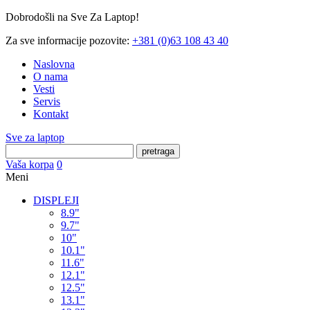
Dobrodošli na Sve Za Laptop!
Za sve informacije pozovite:
+381 (0)63 108 43 40
Naslovna
O nama
Vesti
Servis
Kontakt
Sve za laptop
pretraga
Vaša korpa
0
Meni
DISPLEJI
8.9"
9.7"
10"
10.1"
11.6"
12.1"
12.5"
13.1"