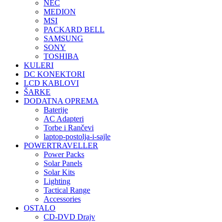
NEC
MEDION
MSI
PACKARD BELL
SAMSUNG
SONY
TOSHIBA
KULERI
DC KONEKTORI
LCD KABLOVI
ŠARKE
DODATNA OPREMA
Baterije
AC Adapteri
Torbe i Rančevi
laptop-postolja-i-sajle
POWERTRAVELLER
Power Packs
Solar Panels
Solar Kits
Lighting
Tactical Range
Accessories
OSTALO
CD-DVD Drajv