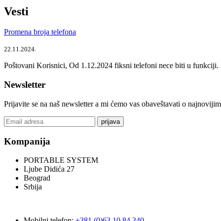
Vesti
Promena broja telefona
22.11.2024.
Poštovani Korisnici, Od 1.12.2024 fiksni telefoni nece biti u funkcij
Newsletter
Prijavite se na naš newsletter a mi ćemo vas obaveštavati o najnoviji
prijava
Kompanija
PORTABLE SYSTEM
Ljube Didića 27
Beograd
Srbija
Mobilni telefon:
+381 (0)63 10.84.340