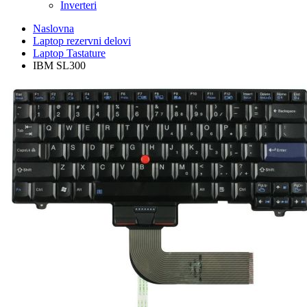
Inverteri
Naslovna
Laptop rezervni delovi
Laptop Tastature
IBM SL300