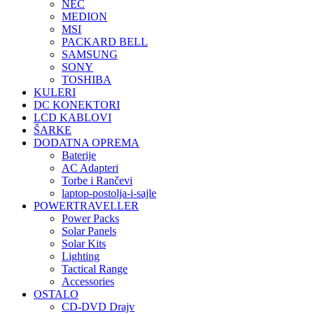
NEC
MEDION
MSI
PACKARD BELL
SAMSUNG
SONY
TOSHIBA
KULERI
DC KONEKTORI
LCD KABLOVI
ŠARKE
DODATNA OPREMA
Baterije
AC Adapteri
Torbe i Rančevi
laptop-postolja-i-sajle
POWERTRAVELLER
Power Packs
Solar Panels
Solar Kits
Lighting
Tactical Range
Accessories
OSTALO
CD-DVD Drajv