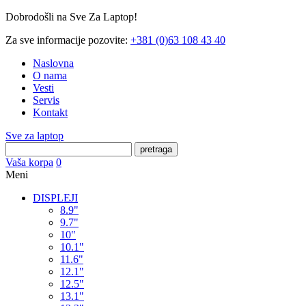
Dobrodošli na Sve Za Laptop!
Za sve informacije pozovite:
+381 (0)63 108 43 40
Naslovna
O nama
Vesti
Servis
Kontakt
Sve za laptop
pretraga
Vaša korpa
0
Meni
DISPLEJI
8.9"
9.7"
10"
10.1"
11.6"
12.1"
12.5"
13.1"