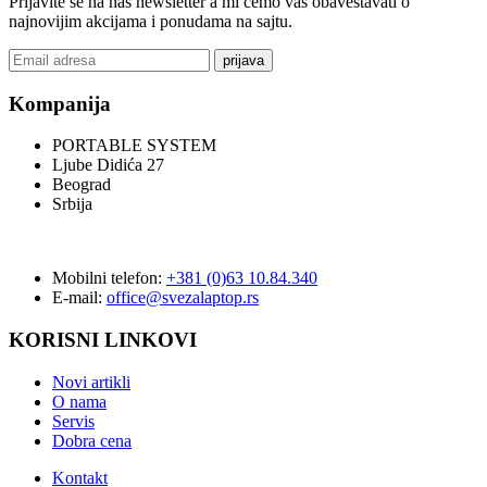
Prijavite se na naš newsletter a mi ćemo vas obaveštavati o
najnovijim akcijama i ponudama na sajtu.
prijava
Kompanija
PORTABLE SYSTEM
Ljube Didića 27
Beograd
Srbija
Mobilni telefon:
+381 (0)63 10.84.340
E-mail:
office@svezalaptop.rs
KORISNI LINKOVI
Novi artikli
O nama
Servis
Dobra cena
Kontakt