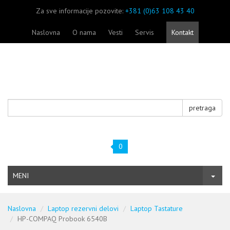
Za sve informacije pozovite:
+381 (0)63 108 43 40
Naslovna
O nama
Vesti
Servis
Kontakt
pretraga
0
MENI
Naslovna
Laptop rezervni delovi
Laptop Tastature
HP-COMPAQ Probook 6540B