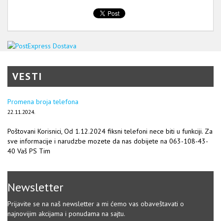
VESTI
Promena broja telefona
22.11.2024.
Poštovani Korisnici, Od 1.12.2024 fiksni telefoni nece biti u funkciji. Za
sve informacije i narudzbe mozete da nas dobijete na 063-108-43-
40 Vaš PS Tim
Newsletter
Prijavite se na naš newsletter a mi ćemo vas obaveštavati o
najnovijim akcijama i ponudama na sajtu.