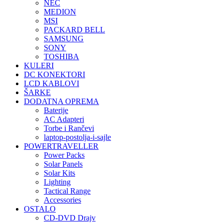
NEC
MEDION
MSI
PACKARD BELL
SAMSUNG
SONY
TOSHIBA
KULERI
DC KONEKTORI
LCD KABLOVI
ŠARKE
DODATNA OPREMA
Baterije
AC Adapteri
Torbe i Rančevi
laptop-postolja-i-sajle
POWERTRAVELLER
Power Packs
Solar Panels
Solar Kits
Lighting
Tactical Range
Accessories
OSTALO
CD-DVD Drajv