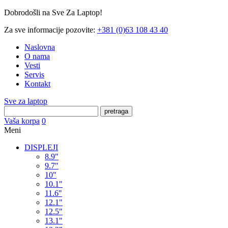
Dobrodošli na Sve Za Laptop!
Za sve informacije pozovite:
+381 (0)63 108 43 40
Naslovna
O nama
Vesti
Servis
Kontakt
Sve za laptop
pretraga
Vaša korpa
0
Meni
DISPLEJI
8.9"
9.7"
10"
10.1"
11.6"
12.1"
12.5"
13.1"