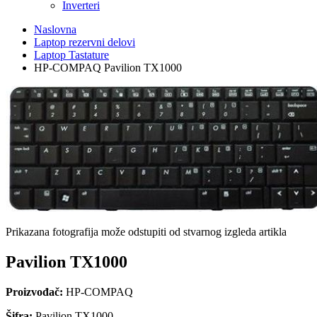
Inverteri
Naslovna
Laptop rezervni delovi
Laptop Tastature
HP-COMPAQ Pavilion TX1000
Prikazana fotografija može odstupiti od stvarnog izgleda artikla
Pavilion TX1000
Proizvođač:
HP-COMPAQ
Šifra:
Pavilion TX1000