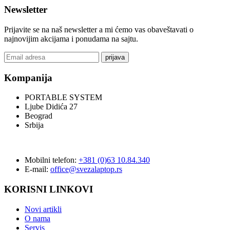
Newsletter
Prijavite se na naš newsletter a mi ćemo vas obaveštavati o
najnovijim akcijama i ponudama na sajtu.
prijava
Kompanija
PORTABLE SYSTEM
Ljube Didića 27
Beograd
Srbija
Mobilni telefon:
+381 (0)63 10.84.340
E-mail:
office@svezalaptop.rs
KORISNI LINKOVI
Novi artikli
O nama
Servis