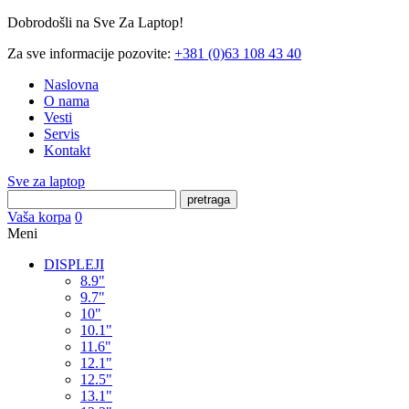
Dobrodošli na Sve Za Laptop!
Za sve informacije pozovite:
+381 (0)63 108 43 40
Naslovna
O nama
Vesti
Servis
Kontakt
Sve za laptop
pretraga
Vaša korpa
0
Meni
DISPLEJI
8.9"
9.7"
10"
10.1"
11.6"
12.1"
12.5"
13.1"