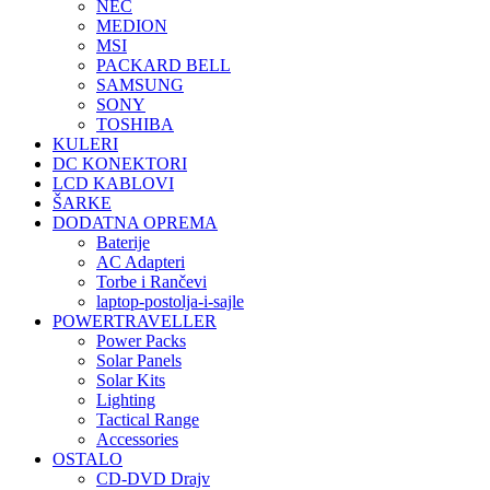
NEC
MEDION
MSI
PACKARD BELL
SAMSUNG
SONY
TOSHIBA
KULERI
DC KONEKTORI
LCD KABLOVI
ŠARKE
DODATNA OPREMA
Baterije
AC Adapteri
Torbe i Rančevi
laptop-postolja-i-sajle
POWERTRAVELLER
Power Packs
Solar Panels
Solar Kits
Lighting
Tactical Range
Accessories
OSTALO
CD-DVD Drajv