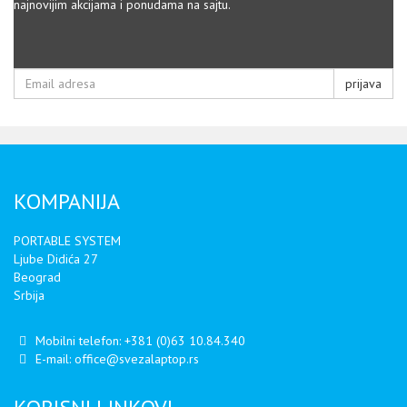
najnovijim akcijama i ponudama na sajtu.
prijava
KOMPANIJA
PORTABLE SYSTEM
Ljube Didića 27
Beograd
Srbija
Mobilni telefon:
+381 (0)63 10.84.340
E-mail:
office@svezalaptop.rs