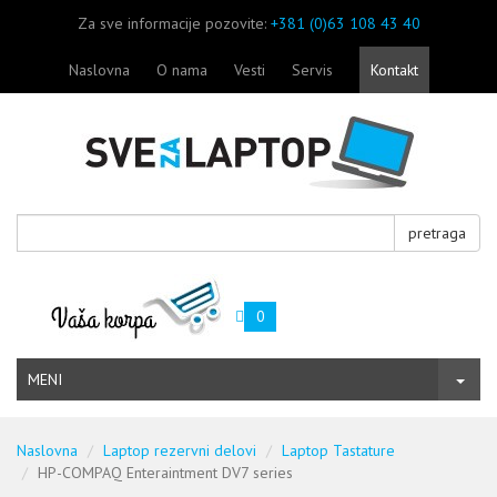
Za sve informacije pozovite:
+381 (0)63 108 43 40
Naslovna
O nama
Vesti
Servis
Kontakt
pretraga
0
MENI
Naslovna
Laptop rezervni delovi
Laptop Tastature
HP-COMPAQ Enteraintment DV7 series