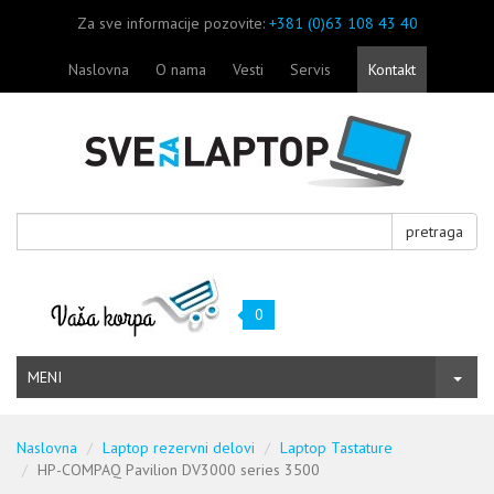
Za sve informacije pozovite:
+381 (0)63 108 43 40
Naslovna
O nama
Vesti
Servis
Kontakt
pretraga
0
MENI
Naslovna
Laptop rezervni delovi
Laptop Tastature
HP-COMPAQ Pavilion DV3000 series 3500