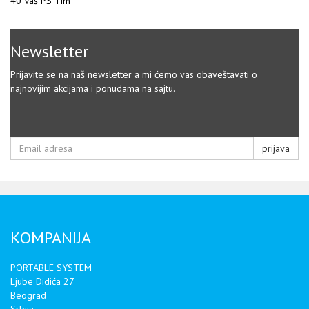
40 Vaš PS Tim
Newsletter
Prijavite se na naš newsletter a mi ćemo vas obaveštavati o
najnovijim akcijama i ponudama na sajtu.
prijava
KOMPANIJA
PORTABLE SYSTEM
Ljube Didića 27
Beograd