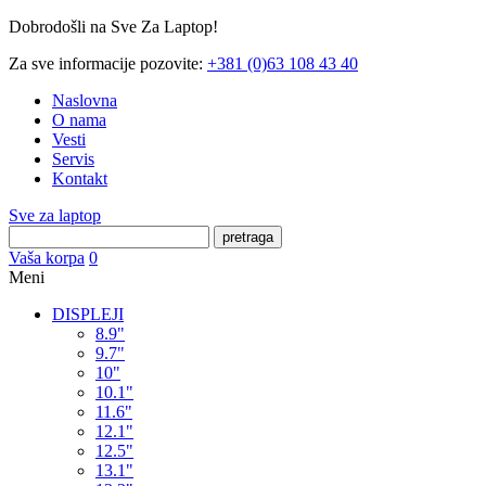
Dobrodošli na Sve Za Laptop!
Za sve informacije pozovite:
+381 (0)63 108 43 40
Naslovna
O nama
Vesti
Servis
Kontakt
Sve za laptop
pretraga
Vaša korpa
0
Meni
DISPLEJI
8.9"
9.7"
10"
10.1"
11.6"
12.1"
12.5"
13.1"