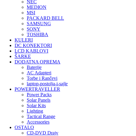
NEC
MEDION
MSI
PACKARD BELL
SAMSUNG
SONY
TOSHIBA
KULERI
DC KONEKTORI
LCD KABLOVI
ŠARKE
DODATNA OPREMA
Baterije
AC Adapteri
Torbe i Rančevi
laptop-postolja-i-sajle
POWERTRAVELLER
Power Packs
Solar Panels
Solar Kits
Lighting
Tactical Range
Accessories
OSTALO
CD-DVD Drajv