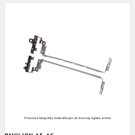
Prikazana fotografija može odstupiti od stvarnog izgleda artikla