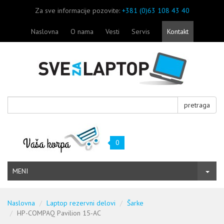
Za sve informacije pozovite:
+381 (0)63 108 43 40
Naslovna
O nama
Vesti
Servis
Kontakt
pretraga
0
MENI
Naslovna
Laptop rezervni delovi
Šarke
HP-COMPAQ Pavilion 15-AC