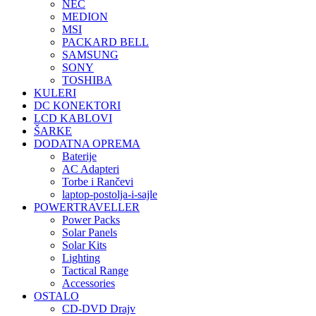
NEC
MEDION
MSI
PACKARD BELL
SAMSUNG
SONY
TOSHIBA
KULERI
DC KONEKTORI
LCD KABLOVI
ŠARKE
DODATNA OPREMA
Baterije
AC Adapteri
Torbe i Rančevi
laptop-postolja-i-sajle
POWERTRAVELLER
Power Packs
Solar Panels
Solar Kits
Lighting
Tactical Range
Accessories
OSTALO
CD-DVD Drajv