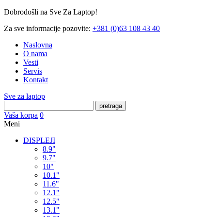
Dobrodošli na Sve Za Laptop!
Za sve informacije pozovite:
+381 (0)63 108 43 40
Naslovna
O nama
Vesti
Servis
Kontakt
Sve za laptop
pretraga
Vaša korpa
0
Meni
DISPLEJI
8.9"
9.7"
10"
10.1"
11.6"
12.1"
12.5"
13.1"