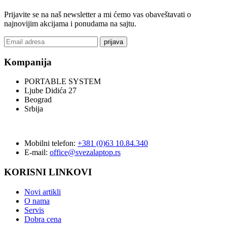
Prijavite se na naš newsletter a mi ćemo vas obaveštavati o
najnovijim akcijama i ponudama na sajtu.
prijava
Kompanija
PORTABLE SYSTEM
Ljube Didića 27
Beograd
Srbija
Mobilni telefon:
+381 (0)63 10.84.340
E-mail:
office@svezalaptop.rs
KORISNI LINKOVI
Novi artikli
O nama
Servis
Dobra cena