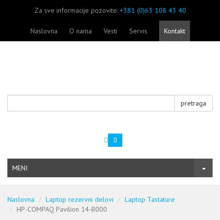
Za sve informacije pozovite:
+381 (0)63 108 43 40
Naslovna
O nama
Vesti
Servis
Kontakt
pretraga
0
MENI
Naslovna
Laptop rezervni delovi
Laptop Tastature
HP-COMPAQ Pavilion 14-B000