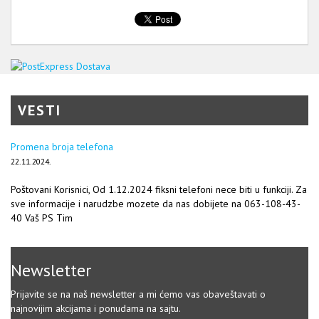
VESTI
Promena broja telefona
22.11.2024.
Poštovani Korisnici, Od 1.12.2024 fiksni telefoni nece biti u funkciji. Za
sve informacije i narudzbe mozete da nas dobijete na 063-108-43-
40 Vaš PS Tim
Newsletter
Prijavite se na naš newsletter a mi ćemo vas obaveštavati o
najnovijim akcijama i ponudama na sajtu.