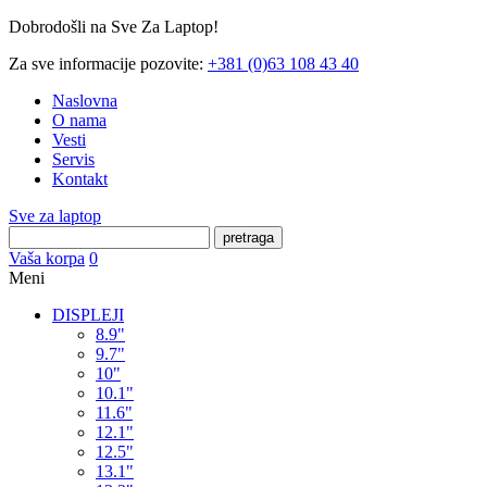
Dobrodošli na Sve Za Laptop!
Za sve informacije pozovite:
+381 (0)63 108 43 40
Naslovna
O nama
Vesti
Servis
Kontakt
Sve za laptop
pretraga
Vaša korpa
0
Meni
DISPLEJI
8.9"
9.7"
10"
10.1"
11.6"
12.1"
12.5"
13.1"