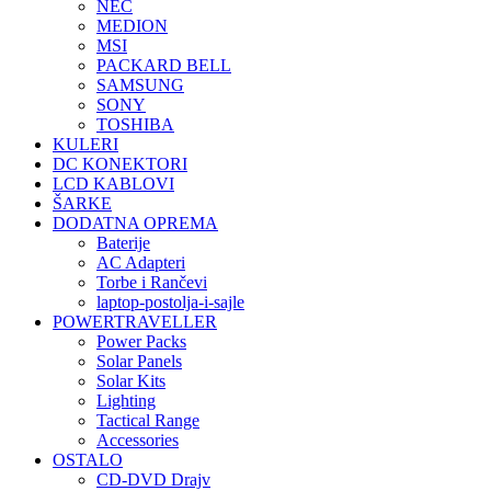
NEC
MEDION
MSI
PACKARD BELL
SAMSUNG
SONY
TOSHIBA
KULERI
DC KONEKTORI
LCD KABLOVI
ŠARKE
DODATNA OPREMA
Baterije
AC Adapteri
Torbe i Rančevi
laptop-postolja-i-sajle
POWERTRAVELLER
Power Packs
Solar Panels
Solar Kits
Lighting
Tactical Range
Accessories
OSTALO
CD-DVD Drajv