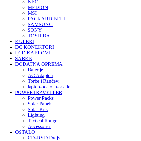
NEC
MEDION
MSI
PACKARD BELL
SAMSUNG
SONY
TOSHIBA
KULERI
DC KONEKTORI
LCD KABLOVI
ŠARKE
DODATNA OPREMA
Baterije
AC Adapteri
Torbe i Rančevi
laptop-postolja-i-sajle
POWERTRAVELLER
Power Packs
Solar Panels
Solar Kits
Lighting
Tactical Range
Accessories
OSTALO
CD-DVD Drajv