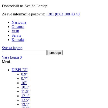
Dobrodošli na Sve Za Laptop!
Za sve informacije pozovite:
+381 (0)63 108 43 40
Naslovna
O nama
Vesti
Servis
Kontakt
Sve za laptop
pretraga
Vaša korpa
0
Meni
DISPLEJI
8.9"
9.7"
10"
10.1"
11.6"
12.1"
12.5"
13.1"