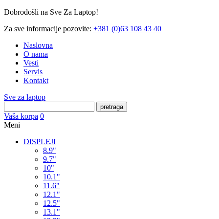
Dobrodošli na Sve Za Laptop!
Za sve informacije pozovite:
+381 (0)63 108 43 40
Naslovna
O nama
Vesti
Servis
Kontakt
Sve za laptop
pretraga
Vaša korpa
0
Meni
DISPLEJI
8.9"
9.7"
10"
10.1"
11.6"
12.1"
12.5"
13.1"