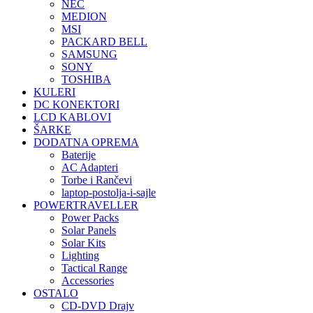
NEC
MEDION
MSI
PACKARD BELL
SAMSUNG
SONY
TOSHIBA
KULERI
DC KONEKTORI
LCD KABLOVI
ŠARKE
DODATNA OPREMA
Baterije
AC Adapteri
Torbe i Rančevi
laptop-postolja-i-sajle
POWERTRAVELLER
Power Packs
Solar Panels
Solar Kits
Lighting
Tactical Range
Accessories
OSTALO
CD-DVD Drajv