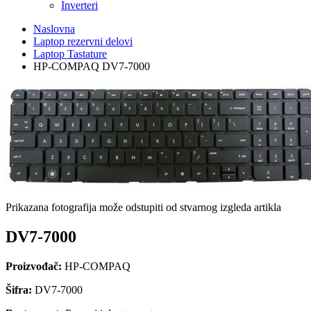
Inverteri
Naslovna
Laptop rezervni delovi
Laptop Tastature
HP-COMPAQ DV7-7000
Prikazana fotografija može odstupiti od stvarnog izgleda artikla
DV7-7000
Proizvođač:
HP-COMPAQ
Šifra:
DV7-7000