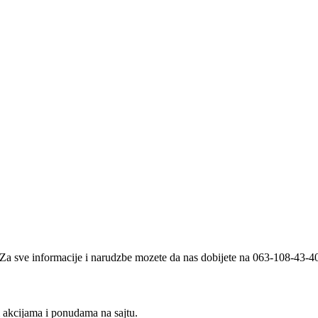
i. Za sve informacije i narudzbe mozete da nas dobijete na 063-108-43-
m akcijama i ponudama na sajtu.