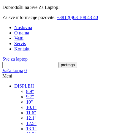
Dobrodošli na Sve Za Laptop!
Za sve informacije pozovite:
+381 (0)63 108 43 40
Naslovna
O nama
Vesti
Servis
Kontakt
Sve za laptop
pretraga
Vaša korpa
0
Meni
DISPLEJI
8.9"
9.7"
10"
10.1"
11.6"
12.1"
12.5"
13.1"