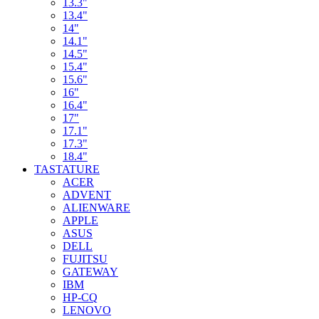
13.3"
13.4"
14"
14.1"
14.5"
15.4"
15.6"
16"
16.4"
17"
17.1"
17.3"
18.4"
TASTATURE
ACER
ADVENT
ALIENWARE
APPLE
ASUS
DELL
FUJITSU
GATEWAY
IBM
HP-CQ
LENOVO