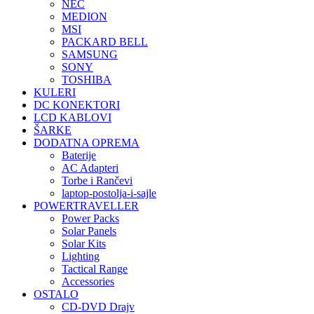
NEC
MEDION
MSI
PACKARD BELL
SAMSUNG
SONY
TOSHIBA
KULERI
DC KONEKTORI
LCD KABLOVI
ŠARKE
DODATNA OPREMA
Baterije
AC Adapteri
Torbe i Rančevi
laptop-postolja-i-sajle
POWERTRAVELLER
Power Packs
Solar Panels
Solar Kits
Lighting
Tactical Range
Accessories
OSTALO
CD-DVD Drajv