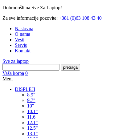
Dobrodošli na Sve Za Laptop!
Za sve informacije pozovite:
+381 (0)63 108 43 40
Naslovna
O nama
Vesti
Servis
Kontakt
Sve za laptop
pretraga
Vaša korpa
0
Meni
DISPLEJI
8.9"
9.7"
10"
10.1"
11.6"
12.1"
12.5"
13.1"