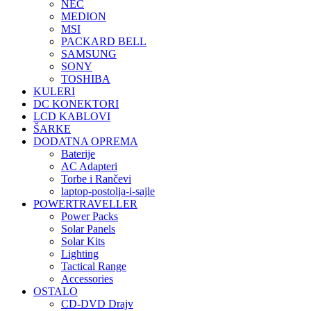
NEC
MEDION
MSI
PACKARD BELL
SAMSUNG
SONY
TOSHIBA
KULERI
DC KONEKTORI
LCD KABLOVI
ŠARKE
DODATNA OPREMA
Baterije
AC Adapteri
Torbe i Rančevi
laptop-postolja-i-sajle
POWERTRAVELLER
Power Packs
Solar Panels
Solar Kits
Lighting
Tactical Range
Accessories
OSTALO
CD-DVD Drajv