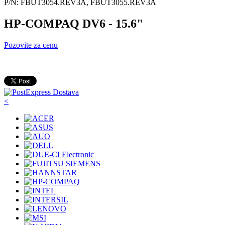
P/N: FBUT3054.REV3A, FBUT3055.REV3A
HP-COMPAQ DV6 - 15.6"
Pozovite za cenu
<