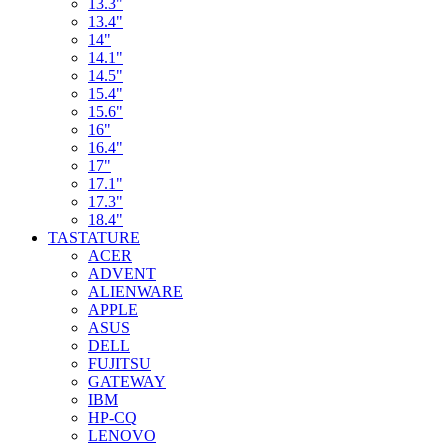
13.3"
13.4"
14"
14.1"
14.5"
15.4"
15.6"
16"
16.4"
17"
17.1"
17.3"
18.4"
TASTATURE
ACER
ADVENT
ALIENWARE
APPLE
ASUS
DELL
FUJITSU
GATEWAY
IBM
HP-CQ
LENOVO