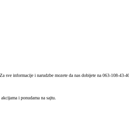
i. Za sve informacije i narudzbe mozete da nas dobijete na 063-108-43-
m akcijama i ponudama na sajtu.